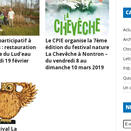
C
Actu
Arch
articipatif à
Le CPIE organise la 7ème
 : restauration
édition du festival nature
Chr
e du Lud’eau
La Chevêche à Nontron –
Lett
i 19 février
du vendredi 8 au
dimanche 10 mars 2019
PIB
Qui
Un c
N
ival La