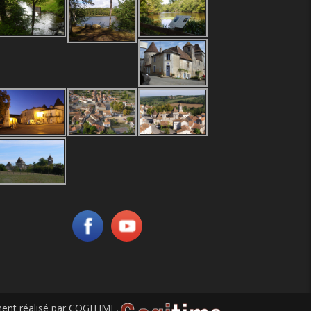
nt réalisé par
COGITIME
,