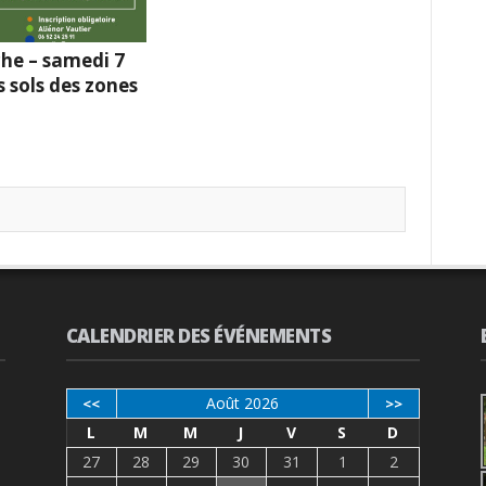
he – samedi 7
s sols des zones
CALENDRIER DES ÉVÉNEMENTS
Août 2026
<<
>>
L
M
M
J
V
S
D
27
28
29
30
31
1
2