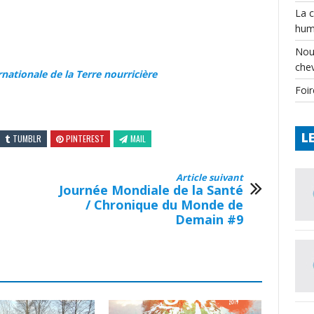
La 
hum
Nou
che
nationale de la Terre nourricière
Foir
L
TUMBLR
PINTEREST
MAIL
Article suivant
Journée Mondiale de la Santé
/ Chronique du Monde de
Demain #9