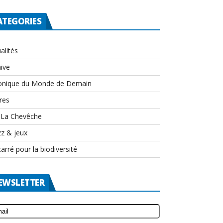
ATEGORIES
alités
ive
onique du Monde de Demain
res
-La Chevêche
zz & jeux
arré pour la biodiversité
EWSLETTER