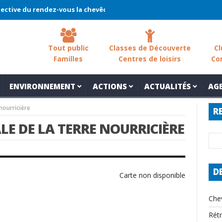
e du rendez-vous la chevêche 2026 !
La chevêche – samedi 7 mars
Tout public
Classes de Découverte
Cl
Familles
Centres de loisirs
Co
ENVIRONNEMENT
ACTIONS
ACTUALITÉS
AG
nourricière
R
E DE LA TERRE NOURRICIÈRE
D
Carte non disponible
Che
Rét