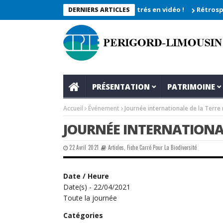
Chevêche 2026_Les moments enregistrés en vidéo !
Rétrospectiv
DERNIERS ARTICLES
PRÉSENTATION
PATRIMOINE
Accueil
Événement
Journée internationale de la Terre 
JOURNÉE INTERNATIONAL
22 Avril 2021
Articles
,
Fiche Carré Pour La Biodiversité
Date / Heure
Date(s) - 22/04/2021
Toute la journée
Catégories