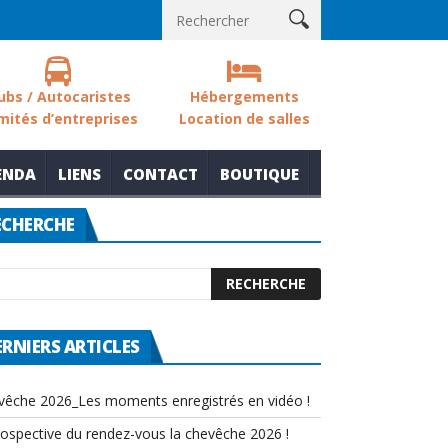
 – Les sols des zones humides
Nouvelle thématique pour le rend
ubs / Autocaristes
Hébergements
mités d’entreprises
Location de salles
ENDA
LIENS
CONTACT
BOUTIQUE
ECHERCHE
ERNIERS ARTICLES
vêche 2026_Les moments enregistrés en vidéo !
rospective du rendez-vous la chevêche 2026 !