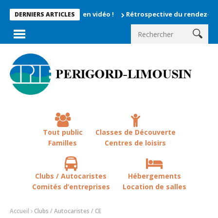
moments enregistrés en vidéo !
Rétrospective du rendez-vous la
DERNIERS ARTICLES
Tout public
Classes de Découverte
Familles
Centres de loisirs
Clubs / Autocaristes
Hébergements
Comités d’entreprises
Location de salles
Accueil
Clubs / Autocaristes / CE