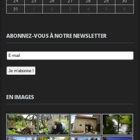
24
25
26
27
28
29
30
31
1
2
3
4
5
6
ABONNEZ-VOUS À NOTRE NEWSLETTER
EN IMAGES