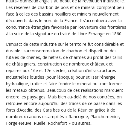
hauts-fourneaux anglais au début de la révolution industrielle.
Les réserves de charbon de bois et de minerai comptent peu
face à celles des bassins houillers et miniers nouvellement
découverts dans le nord de la France. Il s’accentuera avec la
concurrence étrangère favorisée par l’ouverture des frontières
à la suite de la signature du traité de Libre Echange en 1860.
L’impact de cette industrie sur le territoire fut considérable et
durable : surconsommation de charbon et disparition des
futaies de chênes, de hêtres, de charmes au profit des taillis
de châtaigniers, construction de nombreux châteaux et
repaires aux 16e et 17e siècles, création d’infrastructures
industrielles lourdes (pour l’époque) pour utiliser l’énergie
hydraulique, traiter et faire fondre le minerai ou transformer
les métaux obtenus. Beaucoup de ces réalisations marquent
encore les paysages. Mais bien au-delà de nos contrées, on
retrouve encore aujourd’hui des traces de ce passé dans les
forts d’Acadie, des Caraïbes ou de la Réunion grâce à de
nombreux canons estampillés « Rancogne, Planchemenier,
Forge-Neuve, Ruelle, Rochefort » ou autres…