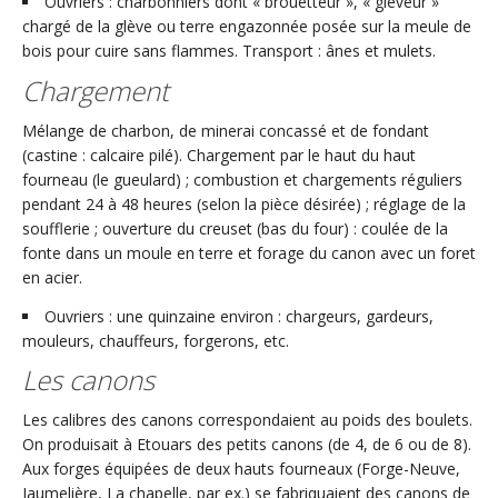
Ouvriers : charbonniers dont « brouetteur », « gléveur »
chargé de la glève ou terre engazonnée posée sur la meule de
bois pour cuire sans flammes. Transport : ânes et mulets.
Chargement
Mélange de charbon, de minerai concassé et de fondant
(castine : calcaire pilé). Chargement par le haut du haut
fourneau (le gueulard) ; combustion et chargements réguliers
pendant 24 à 48 heures (selon la pièce désirée) ; réglage de la
soufflerie ; ouverture du creuset (bas du four) : coulée de la
fonte dans un moule en terre et forage du canon avec un foret
en acier.
Ouvriers : une quinzaine environ : chargeurs, gardeurs,
mouleurs, chauffeurs, forgerons, etc.
Les canons
Les calibres des canons correspondaient au poids des boulets.
On produisait à Etouars des petits canons (de 4, de 6 ou de 8).
Aux forges équipées de deux hauts fourneaux (Forge-Neuve,
Jaumelière, La chapelle, par ex.) se fabriquaient des canons de