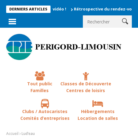
nts enregistrés en vidéo !
Rétrospective du rendez-vous la che
DERNIERS ARTICLES
Tout public
Classes de Découverte
Familles
Centres de loisirs
Clubs / Autocaristes
Hébergements
Comités d’entreprises
Location de salles
Accueil
Lud’eau