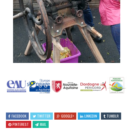
FACEBOOK
TWITTER
GOOGLE+
LINKEDIN
TUMBLR
PINTEREST
MAIL