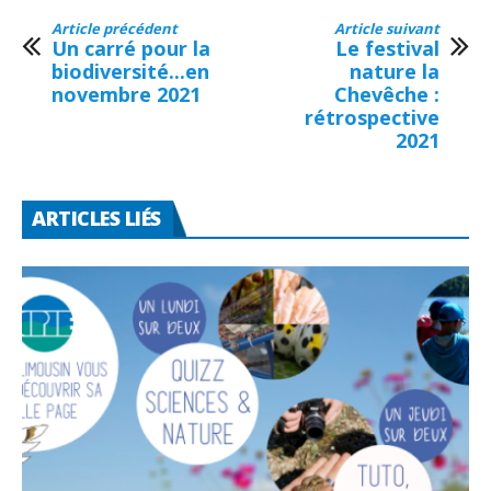
Article précédent
Article suivant
Un carré pour la
Le festival
biodiversité...en
nature la
novembre 2021
Chevêche :
rétrospective
2021
ARTICLES LIÉS