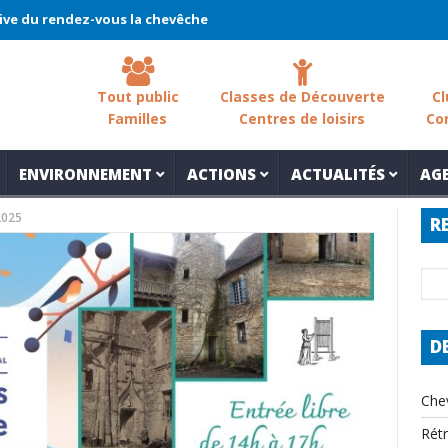
endez-vous la chevêche 2026 !
La chevêche – samedi 7 mars – Les
Tout public
Classes de Découverte
Cl
Familles
Centres de loisirs
Co
ENVIRONNEMENT
ACTIONS
ACTUALITÉS
AG
2025
R
D
Che
Rét