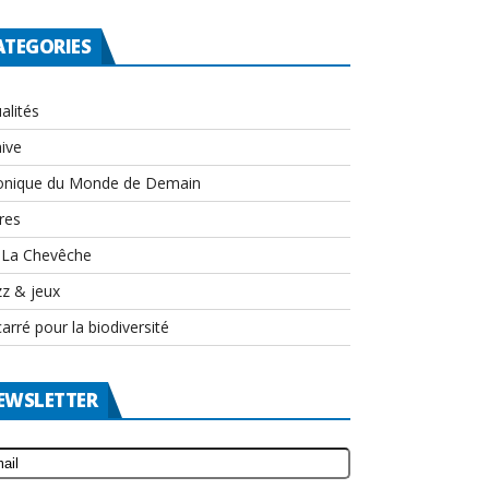
ATEGORIES
alités
ive
onique du Monde de Demain
res
-La Chevêche
zz & jeux
arré pour la biodiversité
EWSLETTER