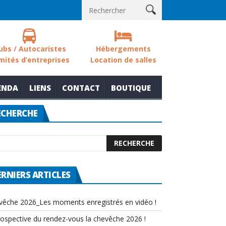
 sols des zones humides
Nouvelle thématique pour le rendez-vo
ubs / Autocaristes
Hébergements
mités d’entreprises
Location de salles
ENDA
LIENS
CONTACT
BOUTIQUE
ECHERCHE
ERNIERS ARTICLES
vêche 2026_Les moments enregistrés en vidéo !
rospective du rendez-vous la chevêche 2026 !