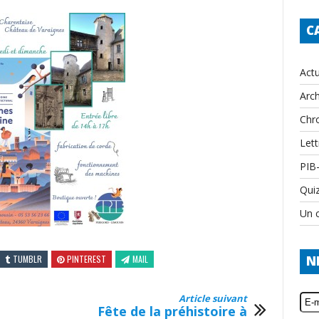
C
Actu
Arch
Chr
Lett
PIB
Qui
Un c
TUMBLR
PINTEREST
MAIL
N
Article suivant
Fête de la préhistoire à