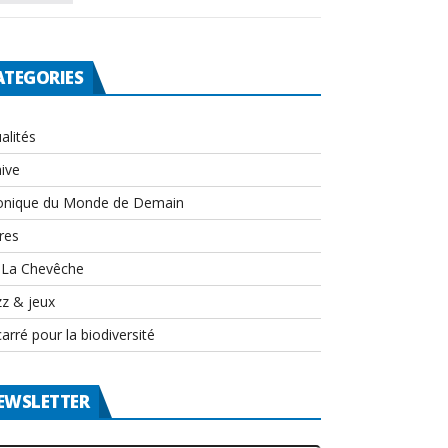
ATEGORIES
alités
ive
onique du Monde de Demain
res
-La Chevêche
zz & jeux
arré pour la biodiversité
EWSLETTER