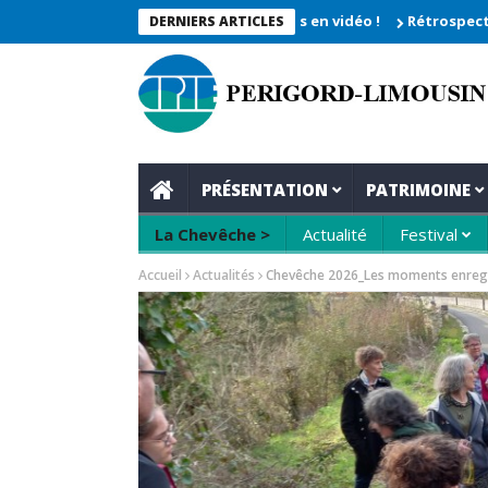
che 2026_Les moments enregistrés en vidéo !
Rétrospective du r
DERNIERS ARTICLES
PRÉSENTATION
PATRIMOINE
La Chevêche >
Actualité
Festival
Accueil
Actualités
Chevêche 2026_Les moments enregis