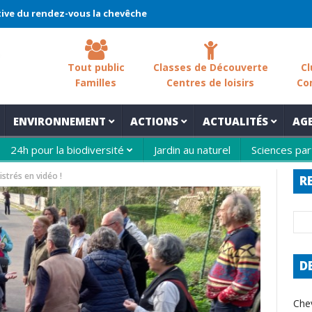
endez-vous la chevêche 2026 !
La chevêche – samedi 7 mars – Les
Tout public
Classes de Découverte
Cl
Familles
Centres de loisirs
Co
ENVIRONNEMENT
ACTIONS
ACTUALITÉS
AG
24h pour la biodiversité
Jardin au naturel
Sciences par
trés en vidéo !
R
D
Che