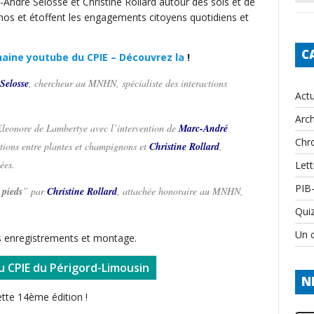
André Selosse et Christine Rollard autour des sols et de
échos et étoffent les engagements citoyens quotidiens et
C
haine youtube du CPIE – Découvrez la
!
Selosse
, chercheur au MNHN, spécialiste des interactions
Actu
Arch
Eleonore de Lambertye avec l’intervention de
Marc-André
Chr
tions entre plantes et champignons et
Christine Rollard
,
ées.
Lett
PIB
 pieds
” par
Christine Rollard
, attachée honoraire au MNHN,
Qui
Un c
s enregistrements et montage.
u CPIE du Périgord-Limousin
N
tte 14ème édition !