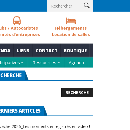
 sols des zones humides
Nouvelle thématique pour le rendez-vo
ubs / Autocaristes
Hébergements
mités d’entreprises
Location de salles
ENDA
LIENS
CONTACT
BOUTIQUE
ticipatives
Ressources
Agenda
ECHERCHE
ERNIERS ARTICLES
vêche 2026_Les moments enregistrés en vidéo !