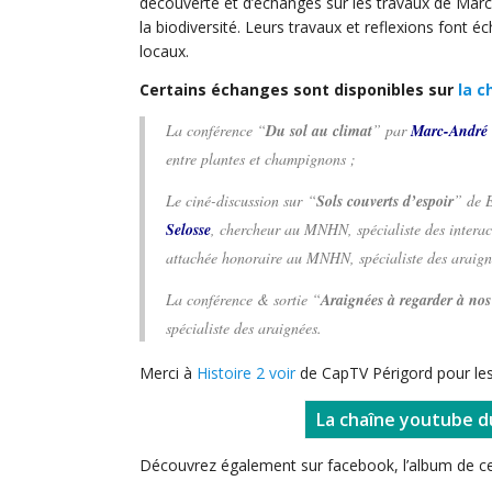
découverte et d’échanges sur les travaux de Marc-
la biodiversité. Leurs travaux et reflexions font 
locaux.
Certains échanges sont disponibles sur
la c
La conférence “
Du sol au climat
” par
Marc-André 
entre plantes et champignons ;
Le ciné-discussion sur “
Sols couverts d’espoir
” de 
Selosse
, chercheur au MNHN, spécialiste des interac
attachée honoraire au MNHN, spécialiste des araign
La conférence & sortie “
Araignées à regarder à nos
spécialiste des araignées.
Merci à
Histoire 2 voir
de CapTV Périgord pour le
La chaîne youtube d
Découvrez également sur facebook, l’album de ce