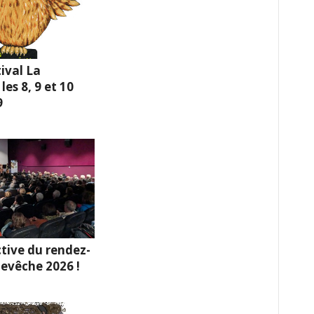
ival La
es 8, 9 et 10
9
tive du rendez-
hevêche 2026 !