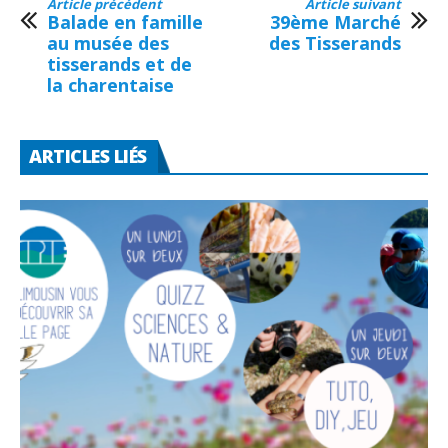
Article précédent
Article suivant
Balade en famille
39ème Marché
au musée des
des Tisserands
tisserands et de
la charentaise
ARTICLES LIÉS