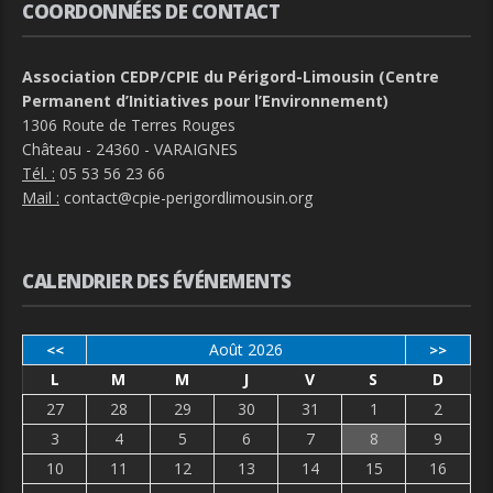
COORDONNÉES DE CONTACT
Association CEDP/CPIE du Périgord-Limousin (Centre
Permanent d’Initiatives pour l’Environnement)
1306 Route de Terres Rouges
Château - 24360 - VARAIGNES
Tél. :
05 53 56 23 66
Mail :
contact@cpie-perigordlimousin.org
CALENDRIER DES ÉVÉNEMENTS
Août 2026
<<
>>
L
M
M
J
V
S
D
27
28
29
30
31
1
2
3
4
5
6
7
8
9
10
11
12
13
14
15
16