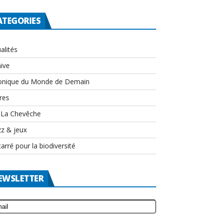
ATEGORIES
alités
ive
onique du Monde de Demain
res
-La Chevêche
zz & jeux
arré pour la biodiversité
EWSLETTER