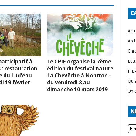
C
Actu
Arch
Chr
Lett
articipatif à
Le CPIE organise la 7ème
 : restauration
édition du festival nature
PIB
e du Lud’eau
La Chevêche à Nontron –
Qui
i 19 février
du vendredi 8 au
dimanche 10 mars 2019
Un c
N