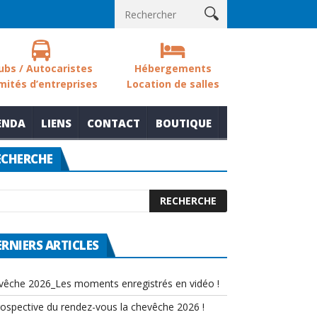
sols des zones humides
Nouvelle thématique pour le rendez-vou
ubs / Autocaristes
Hébergements
mités d’entreprises
Location de salles
ENDA
LIENS
CONTACT
BOUTIQUE
ECHERCHE
ERNIERS ARTICLES
vêche 2026_Les moments enregistrés en vidéo !
rospective du rendez-vous la chevêche 2026 !