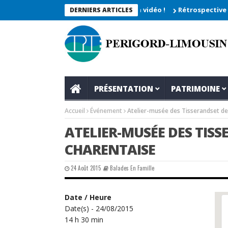
he 2026_Les moments enregistrés en vidéo !
Rétrospective du re
DERNIERS ARTICLES
PRÉSENTATION
PATRIMOINE
Accueil
Événement
Atelier-musée des Tisserandset de
ATELIER-MUSÉE DES TIS
CHARENTAISE
24 Août 2015
Balades En Famille
Date / Heure
Date(s) - 24/08/2015
14 h 30 min