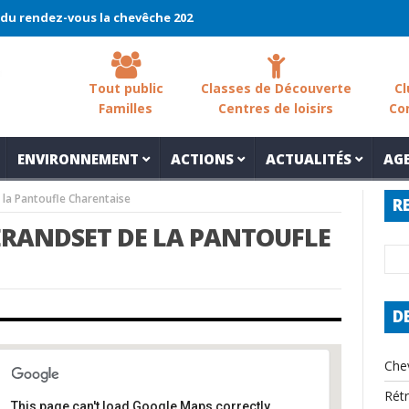
ndez-vous la chevêche 2026 !
La chevêche – samedi 7 mars – Les 
Tout public
Classes de Découverte
Cl
Familles
Centres de loisirs
Co
ENVIRONNEMENT
ACTIONS
ACTUALITÉS
AG
 la Pantoufle Charentaise
R
SERANDSET DE LA PANTOUFLE
D
Che
Rét
This page can't load Google Maps correctly.