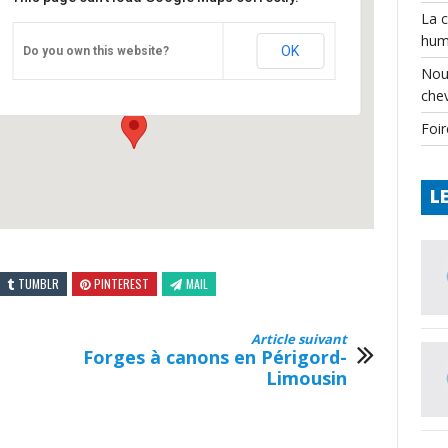
La 
hum
CPIE
OK
Do you own this website?
Château - Varaignes
Nou
Événements
che
Foir
L
TUMBLR
PINTEREST
MAIL
Article suivant
Forges à canons en Périgord-
Limousin