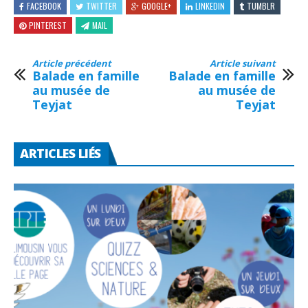
FACEBOOK
TWITTER
GOOGLE+
LINKEDIN
TUMBLR
PINTEREST
MAIL
Article précédent
Article suivant
Balade en famille
Balade en famille
au musée de
au musée de
Teyjat
Teyjat
ARTICLES LIÉS