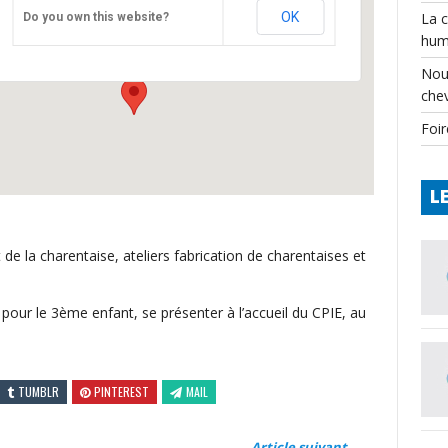
Charentaise
OK
La 
Do you own this website?
château - varaignes
hum
Événements
Nou
che
Foir
L
de la charentaise, ateliers fabrication de charentaises et
 pour le 3ème enfant, se présenter à l’accueil du CPIE, au
TUMBLR
PINTEREST
MAIL
Article suivant