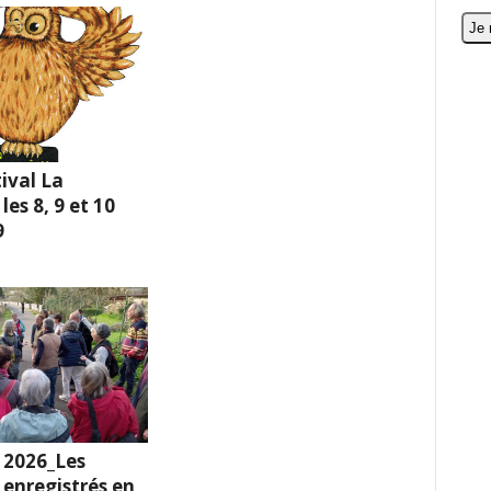
ival La
es 8, 9 et 10
9
 2026_Les
enregistrés en