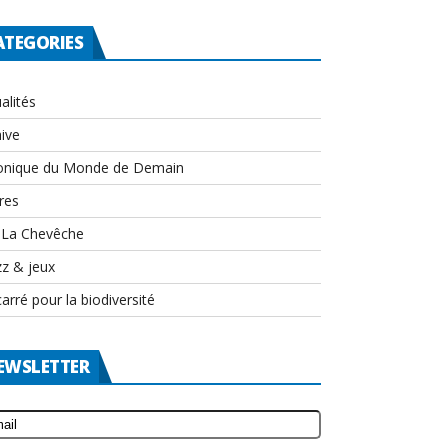
ATEGORIES
alités
ive
onique du Monde de Demain
res
-La Chevêche
zz & jeux
arré pour la biodiversité
EWSLETTER