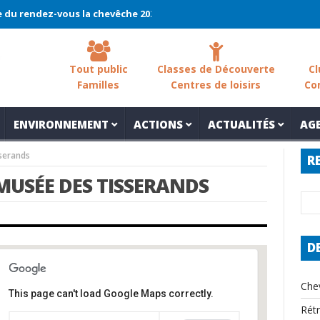
endez-vous la chevêche 2026 !
La chevêche – samedi 7 mars – Les
Tout public
Classes de Découverte
Cl
Familles
Centres de loisirs
Co
ENVIRONNEMENT
ACTIONS
ACTUALITÉS
AG
sserands
R
MUSÉE DES TISSERANDS
D
Che
This page can't load Google Maps correctly.
Rét
Musée des Tisserands et de la Pantoufle