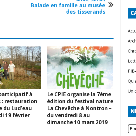
Balade en famille au musée
des tisserands
C
Actu
Arch
Chr
Lett
PIB
Qui
Un c
articipatif à
Le CPIE organise la 7ème
 : restauration
édition du festival nature
e du Lud’eau
La Chevêche à Nontron –
N
i 19 février
du vendredi 8 au
dimanche 10 mars 2019