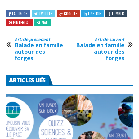
FACEBOOK
TWITTER
GOOGLE+
LINKEDIN
TUMBLR
PINTEREST
MAIL
Article précédent
Article suivant
Balade en famille
Balade en famille
autour des
autour des
forges
forges
ARTICLES LIÉS