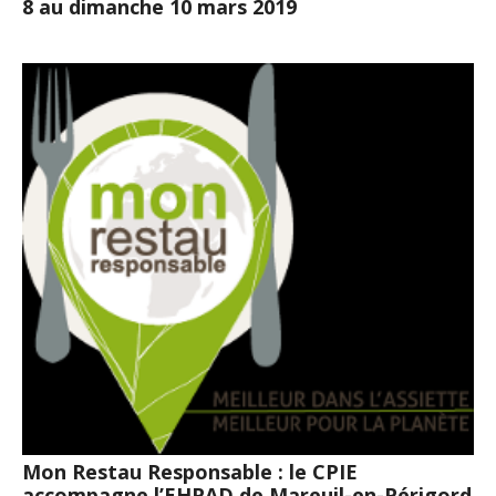
8 au dimanche 10 mars 2019
Mon Restau Responsable : le CPIE
accompagne l’EHPAD de Mareuil-en-Périgord