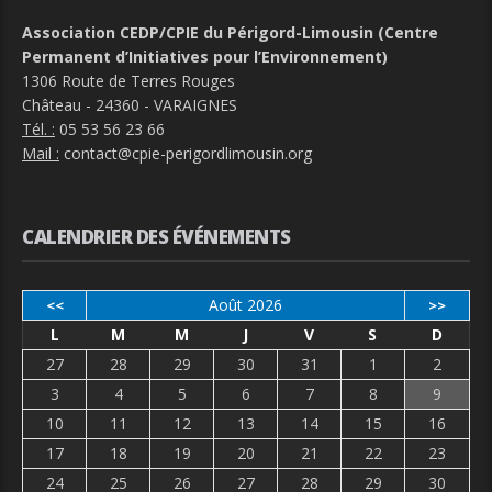
Association CEDP/CPIE du Périgord-Limousin (Centre
Permanent d’Initiatives pour l’Environnement)
1306 Route de Terres Rouges
Château - 24360 - VARAIGNES
Tél. :
05 53 56 23 66
Mail :
contact@cpie-perigordlimousin.org
CALENDRIER DES ÉVÉNEMENTS
Août 2026
<<
>>
L
M
M
J
V
S
D
27
28
29
30
31
1
2
3
4
5
6
7
8
9
10
11
12
13
14
15
16
17
18
19
20
21
22
23
24
25
26
27
28
29
30