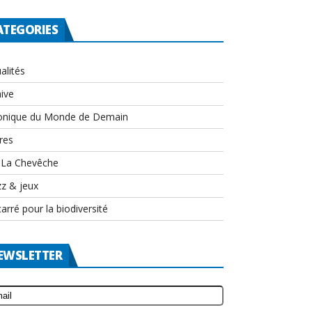
ATEGORIES
alités
ive
onique du Monde de Demain
res
-La Chevêche
zz & jeux
arré pour la biodiversité
EWSLETTER