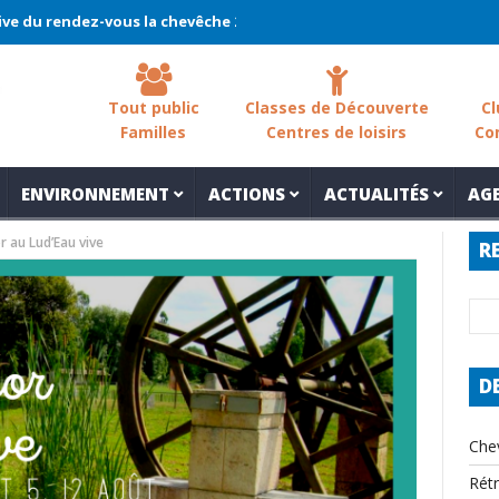
endez-vous la chevêche 2026 !
La chevêche – samedi 7 mars – Les
Tout public
Classes de Découverte
Cl
Familles
Centres de loisirs
Co
ENVIRONNEMENT
ACTIONS
ACTUALITÉS
AG
r au Lud’Eau vive
R
D
Che
Rét