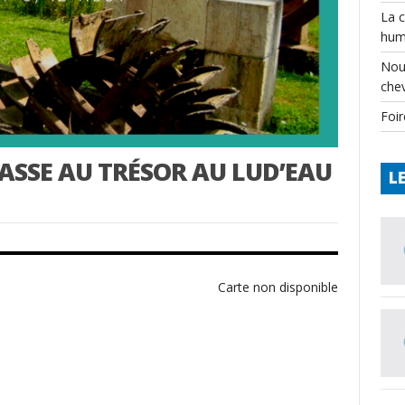
La 
hum
Nou
che
Foir
HASSE AU TRÉSOR AU LUD’EAU
L
Carte non disponible