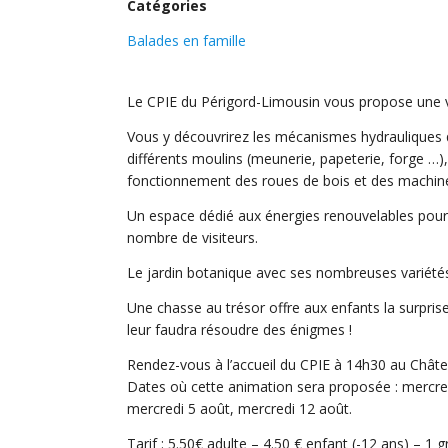
Catégories
Balades en famille
Le CPIE du Périgord-Limousin vous propose une vis
Vous y découvrirez les mécanismes hydrauliques qu
différents moulins (meunerie, papeterie, forge …),
fonctionnement des roues de bois et des machin
Un espace dédié aux énergies renouvelables pours
nombre de visiteurs.
Le jardin botanique avec ses nombreuses variétés d
Une chasse au trésor offre aux enfants la surprise
leur faudra résoudre des énigmes !
Rendez-vous à l’accueil du CPIE à 14h30 au Châte
Dates où cette animation sera proposée : mercredi 1
mercredi 5 août, mercredi 12 août.
Tarif : 5.50€ adulte – 4.50 € enfant (-12 ans) – 1 