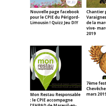
Nouvelle page facebook
Chantier p
pour le CPIE du Périgord-
Varaignes
Limousin ! Quizz Jeu DIY
de la mar
vive- mard
2019
7ème fest
Chevêche l
mars 201
Mon Restau Responsable
: le CPIE accompagne
l’EHPAD de Mareuil-en-