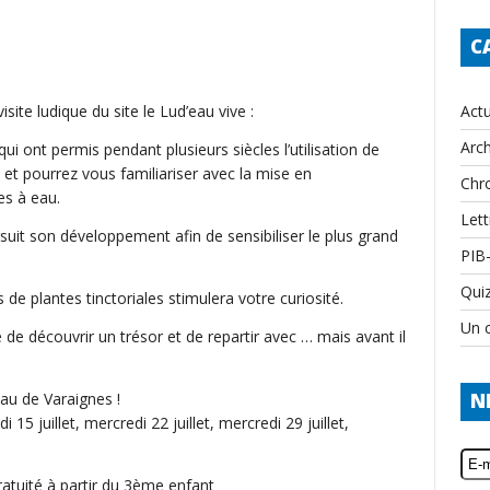
C
Actu
ite ludique du site le Lud’eau vive :
Arch
i ont permis pendant plusieurs siècles l’utilisation de
 et pourrez vous familiariser avec la mise en
Chr
es à eau.
Lett
uit son développement afin de sensibiliser le plus grand
PIB
Qui
e plantes tinctoriales stimulera votre curiosité.
Un c
 de découvrir un trésor et de repartir avec … mais avant il
au de Varaignes !
N
5 juillet, mercredi 22 juillet, mercredi 29 juillet,
gratuité à partir du 3ème enfant