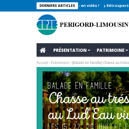
che 2026_Les moments enregistrés en vidéo !
Rétrospective du r
DERNIERS ARTICLES
PRÉSENTATION
PATRIMOINE
Accueil
Événement
[Balade en famille] Chasse au tréso