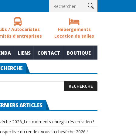
 sols des zones humides
Nouvelle thématique pour le rendez-vo
ubs / Autocaristes
Hébergements
mités d’entreprises
Location de salles
ENDA
LIENS
CONTACT
BOUTIQUE
ECHERCHE
ERNIERS ARTICLES
vêche 2026_Les moments enregistrés en vidéo !
rospective du rendez-vous la chevêche 2026 !