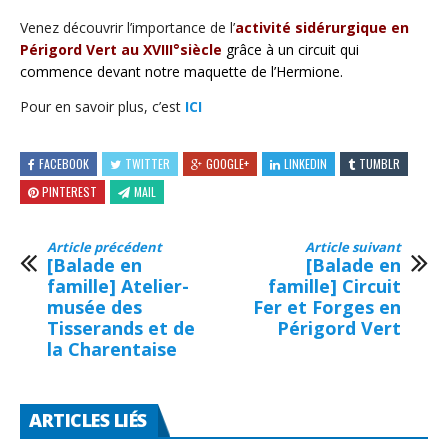
Venez découvrir l’importance de l’
activité sidérurgique en
Périgord Vert au XVIII°siècle
grâce à un circuit qui
commence devant notre maquette de l’Hermione.
Pour en savoir plus, c’est
ICI
FACEBOOK
TWITTER
GOOGLE+
LINKEDIN
TUMBLR
PINTEREST
MAIL
Article précédent
Article suivant
[Balade en
[Balade en
famille] Atelier-
famille] Circuit
musée des
Fer et Forges en
Tisserands et de
Périgord Vert
la Charentaise
ARTICLES LIÉS