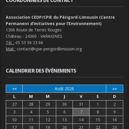
COORDONNÉES DE CONTACT
Association CEDP/CPIE du Périgord-Limousin (Centre
Permanent d’Initiatives pour l’Environnement)
1306 Route de Terres Rouges
Château - 24360 - VARAIGNES
Tél. :
05 53 56 23 66
Mail :
contact@cpie-perigordlimousin.org
CALENDRIER DES ÉVÉNEMENTS
Août 2026
<<
>>
L
M
M
J
V
S
D
27
28
29
30
31
1
2
3
4
5
6
7
8
9
10
11
12
13
14
15
16
17
18
19
20
21
22
23