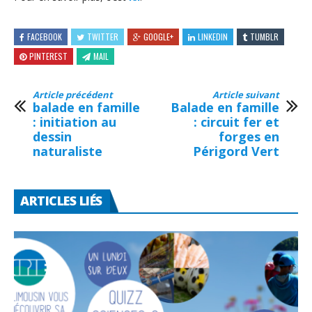
FACEBOOK
TWITTER
GOOGLE+
LINKEDIN
TUMBLR
PINTEREST
MAIL
Article précédent
Article suivant
balade en famille
Balade en famille
: initiation au
: circuit fer et
dessin
forges en
naturaliste
Périgord Vert
ARTICLES LIÉS