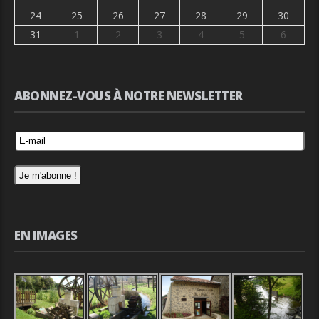
24
25
26
27
28
29
30
31
1
2
3
4
5
6
ABONNEZ-VOUS À NOTRE NEWSLETTER
EN IMAGES