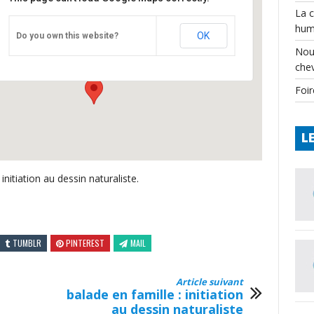
La 
hum
Lud’eau vive, Varaignes 24
OK
Do you own this website?
route de Soudat - Varaignes
Nou
Événements
che
Foir
L
initiation au dessin naturaliste.
TUMBLR
PINTEREST
MAIL
Article suivant
balade en famille : initiation
au dessin naturaliste