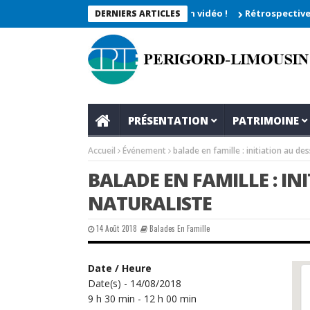
he 2026_Les moments enregistrés en vidéo !
Rétrospective du r
DERNIERS ARTICLES
PRÉSENTATION
PATRIMOINE
Accueil
Événement
balade en famille : initiation au des
BALADE EN FAMILLE : IN
NATURALISTE
14 Août 2018
Balades En Famille
Date / Heure
Date(s) - 14/08/2018
9 h 30 min - 12 h 00 min