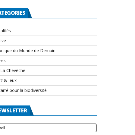
ATEGORIES
alités
ive
onique du Monde de Demain
res
-La Chevêche
zz & jeux
arré pour la biodiversité
EWSLETTER