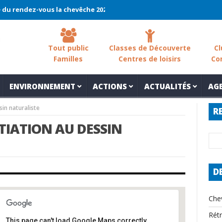
endez-vous la chevêche 2026 !
La chevêche – samedi 7 mars – Les
Tout public
Classes de Découverte
Cl
Familles
Centres de loisirs
Co
ENVIRONNEMENT
ACTIONS
ACTUALITÉS
AG
sin naturaliste
R
ITIATION AU DESSIN
D
Che
Rét
This page can't load Google Maps correctly.