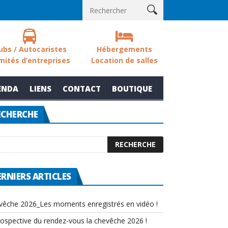
 sols des zones humides
Nouvelle thématique pour le rendez-vou
ubs / Autocaristes
Hébergements
mités d’entreprises
Location de salles
ENDA
LIENS
CONTACT
BOUTIQUE
ECHERCHE
ERNIERS ARTICLES
vêche 2026_Les moments enregistrés en vidéo !
rospective du rendez-vous la chevêche 2026 !