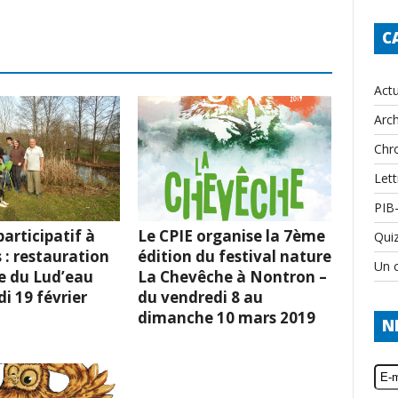
C
Actu
Arch
Chr
Lett
PIB
articipatif à
Le CPIE organise la 7ème
Qui
 : restauration
édition du festival nature
Un c
e du Lud’eau
La Chevêche à Nontron –
i 19 février
du vendredi 8 au
dimanche 10 mars 2019
N