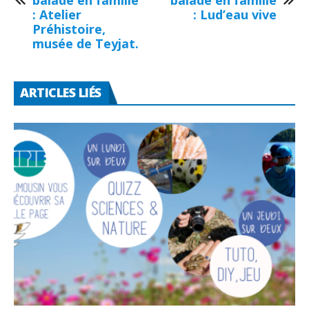
balade en famille
balade en famille
: Atelier
: Lud’eau vive
Préhistoire,
musée de Teyjat.
ARTICLES LIÉS