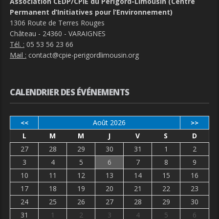
Association CEDP/CPIE du Périgord-Limousin (Centre
Permanent d’Initiatives pour l’Environnement)
1306 Route de Terres Rouges
Château - 24360 - VARAIGNES
Tél. :
05 53 56 23 66
Mail :
contact@cpie-perigordlimousin.org
CALENDRIER DES ÉVÉNEMENTS
Août 2026
<<
>>
L
M
M
J
V
S
D
27
28
29
30
31
1
2
3
4
5
6
7
8
9
10
11
12
13
14
15
16
17
18
19
20
21
22
23
24
25
26
27
28
29
30
31
1
2
3
4
5
6