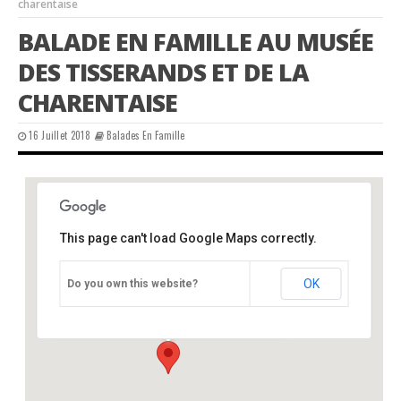
charentaise
BALADE EN FAMILLE AU MUSÉE
DES TISSERANDS ET DE LA
CHARENTAISE
16 Juillet 2018
Balades En Famille
This page can't load Google Maps correctly.
Musée des Tisserands et de la Pantoufle
Charentaise
OK
Do you own this website?
château - varaignes
Événements