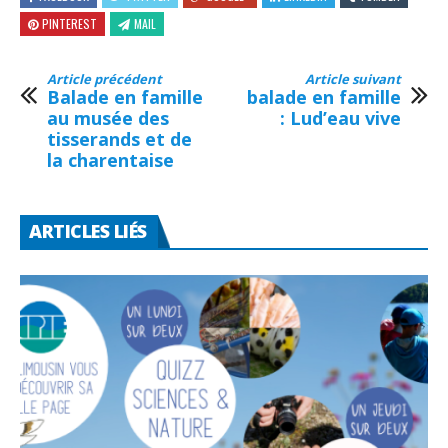
PINTEREST
MAIL
Article précédent
Article suivant
Balade en famille
balade en famille
au musée des
: Lud’eau vive
tisserands et de
la charentaise
ARTICLES LIÉS