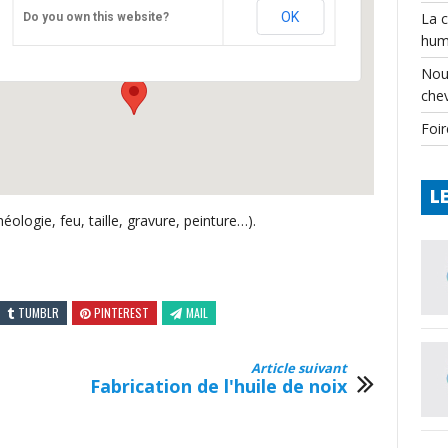
Teyjat – Musée de Préhistoire
OK
La 
Do you own this website?
Bourg - Teyjat
hum
Événements
Nou
che
Foir
L
éologie, feu, taille, gravure, peinture…).
TUMBLR
PINTEREST
MAIL
Article suivant
Fabrication de l'huile de noix