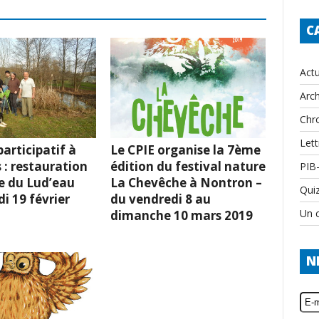
C
Actu
Arch
Chr
Lett
articipatif à
Le CPIE organise la 7ème
 : restauration
édition du festival nature
PIB
e du Lud’eau
La Chevêche à Nontron –
Qui
i 19 février
du vendredi 8 au
Un c
dimanche 10 mars 2019
N