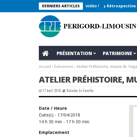
e 2026_Les moments enregistrés en vidéo !
Rétrospective du re
DERNIERS ARTICLES
PRÉSENTATION
PATRIMOINE
Accueil
Événement
Atelier Préhistoire, musée de Teyj
ATELIER PRÉHISTOIRE, M
17 Avril 2018
Balades En Famille
Date / Heure
Date(s) - 17/04/2018
14 h 30 min - 17 h 00 min
Emplacement