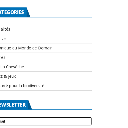
ATEGORIES
alités
ive
onique du Monde de Demain
res
-La Chevêche
zz & jeux
arré pour la biodiversité
EWSLETTER