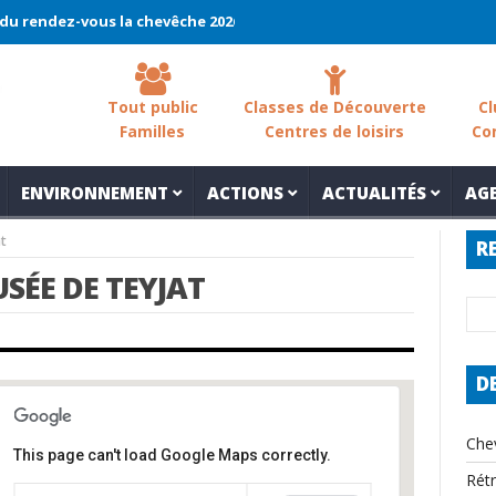
ndez-vous la chevêche 2026 !
La chevêche – samedi 7 mars – Les 
Tout public
Classes de Découverte
Cl
Familles
Centres de loisirs
Co
ENVIRONNEMENT
ACTIONS
ACTUALITÉS
AG
at
R
USÉE DE TEYJAT
D
Che
This page can't load Google Maps correctly.
Rét