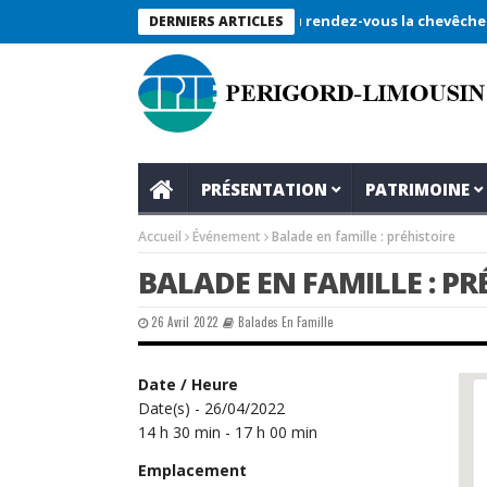
Rétrospective du rendez-vous la chevêche 2026 
DERNIERS ARTICLES
PRÉSENTATION
PATRIMOINE
Accueil
Événement
Balade en famille : préhistoire
BALADE EN FAMILLE : PR
26 Avril 2022
Balades En Famille
Date / Heure
Date(s) - 26/04/2022
14 h 30 min - 17 h 00 min
Emplacement