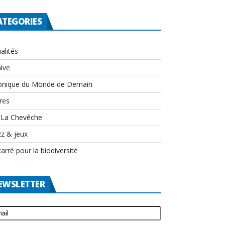
ATEGORIES
alités
ive
onique du Monde de Demain
res
-La Chevêche
zz & jeux
arré pour la biodiversité
EWSLETTER