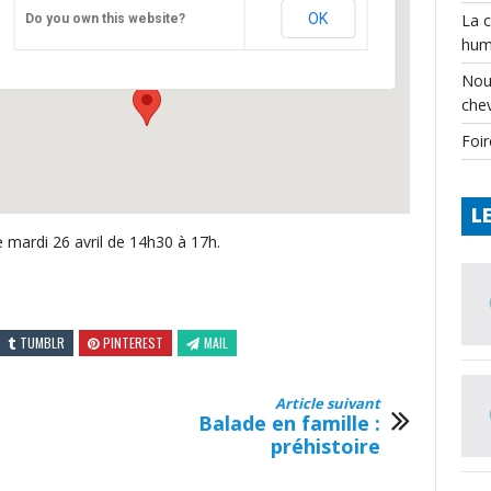
Teyjat – Musée de Préhistoire
OK
La 
Do you own this website?
Bourg - Teyjat
hum
Événements
Nou
che
Foir
L
e mardi 26 avril de 14h30 à 17h.
TUMBLR
PINTEREST
MAIL
Article suivant
Balade en famille :
préhistoire