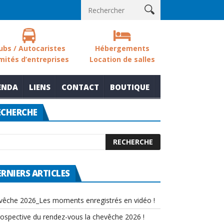
ouvelle thématique pour le rendez-vous la chevêche 2026
Fête d
ubs / Autocaristes
Hébergements
mités d’entreprises
Location de salles
ENDA
LIENS
CONTACT
BOUTIQUE
ECHERCHE
ERNIERS ARTICLES
vêche 2026_Les moments enregistrés en vidéo !
rospective du rendez-vous la chevêche 2026 !