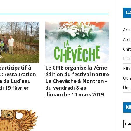
C
Actu
Arch
Chr
Lett
articipatif à
Le CPIE organise la 7ème
PIB
 : restauration
édition du festival nature
Qui
e du Lud’eau
La Chevêche à Nontron –
i 19 février
du vendredi 8 au
Un c
dimanche 10 mars 2019
N