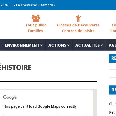
!
La chevêche – samedi 7 mars – Les sols des zones humides
N
Tout public
Classes de Découverte
Cl
Familles
Centres de loisirs
Co
ENVIRONNEMENT
ACTIONS
ACTUALITÉS
AG
R
ÉHISTOIRE
D
Che
This page can't load Google Maps correctly.
Rét