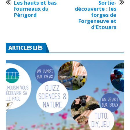
Les hauts et bas
Sortie-
fourneaux du
découverte : les
Périgord
forges de
Forgeneuve et
d'Etouars
ARTICLES LIÉS