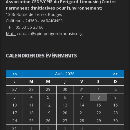
Association CEDP/CPIE du Périgord-Limousin (Centre
Permanent d’Initiatives pour l’Environnement)
1306 Route de Terres Rouges
Château - 24360 - VARAIGNES
Tél. :
05 53 56 23 66
Mail :
contact@cpie-perigordlimousin.org
CALENDRIER DES ÉVÉNEMENTS
Août 2026
<<
>>
L
M
M
J
V
S
D
27
28
29
30
31
1
2
3
4
5
6
7
8
9
10
11
12
13
14
15
16
17
18
19
20
21
22
23
24
25
26
27
28
29
30
31
1
2
3
4
5
6