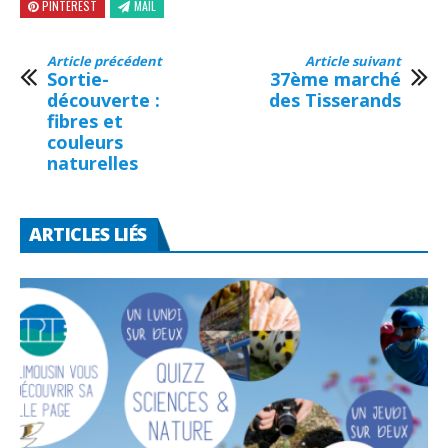
PINTEREST
MAIL
Article précédent
Article suivant
Sortie-
37ème marché
découverte :
des Tisserands
fibres et
couleurs
naturelles
ARTICLES LIÉS