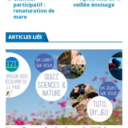
participatif :
veillée énoisage
renaturation de
mare
ARTICLES LIÉS