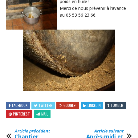
poids en huile !
Merci de nous prévenir à l’avance
au 05 53 56 23 66.
FACEBOOK
TWITTER
GOOGLE+
LINKEDIN
TUMBLR
PINTEREST
MAIL
Article précédent
Article suivant
Chantier
Après-midi et