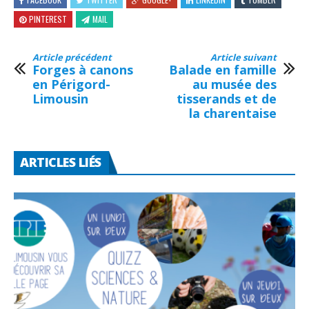
PINTEREST
MAIL
Article précédent
Article suivant
Forges à canons
Balade en famille
en Périgord-
au musée des
Limousin
tisserands et de
la charentaise
ARTICLES LIÉS