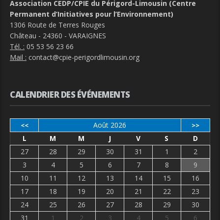
Association CEDP/CPIE du Périgord-Limousin (Centre
Permanent d’Initiatives pour l’Environnement)
1306 Route de Terres Rouges
Château - 24360 - VARAIGNES
Tél. :
05 53 56 23 66
Mail :
contact@cpie-perigordlimousin.org
CALENDRIER DES ÉVÉNEMENTS
Août 2026
<<
>>
L
M
M
J
V
S
D
27
28
29
30
31
1
2
3
4
5
6
7
8
9
10
11
12
13
14
15
16
17
18
19
20
21
22
23
24
25
26
27
28
29
30
31
1
2
3
4
5
6