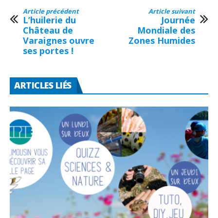
Article précédent
Article suivant
L’huilerie du
Journée
Château de
Mondiale des
Varaignes ouvre
Zones Humides
ses portes !
ARTICLES LIÉS