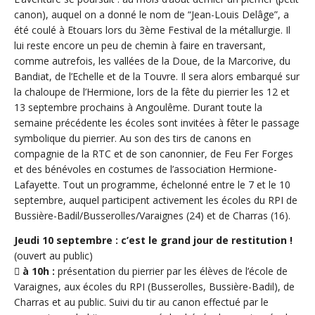
canon), auquel on a donné le nom de “Jean-Louis Delâge”, a
été coulé à Etouars lors du 3ème Festival de la métallurgie. Il
lui reste encore un peu de chemin à faire en traversant,
comme autrefois, les vallées de la Doue, de la Marcorive, du
Bandiat, de l’Echelle et de la Touvre. Il sera alors embarqué sur
la chaloupe de l’Hermione, lors de la fête du pierrier les 12 et
13 septembre prochains à Angoulême. Durant toute la
semaine précédente les écoles sont invitées à fêter le passage
symbolique du pierrier. Au son des tirs de canons en
compagnie de la RTC et de son canonnier, de Feu Fer Forges
et des bénévoles en costumes de l’association Hermione-
Lafayette. Tout un programme, échelonné entre le 7 et le 10
septembre, auquel participent activement les écoles du RPI de
Bussière-Badil/Busserolles/Varaignes (24) et de Charras (16).
Jeudi 10 septembre : c’est le grand jour de restitution !
(ouvert au public)
 à 10h :
présentation du pierrier par les élèves de l’école de
Varaignes, aux écoles du RPI (Busserolles, Bussière-Badil), de
Charras et au public. Suivi du tir au canon effectué par le