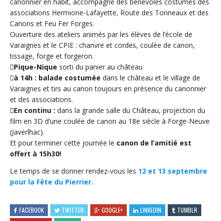
canonnier en habit, accompagné des bénévoles costumés des
associations Hermione-Lafayette, Route des Tonneaux et des
Canons et Feu Fer Forges.
Ouverture des ateliers animés par les élèves de l’école de
Varaignes et le CPIE : chanvre et cordes, coulée de canon,
tissage, forge et forgeron.
Pique-Nique
sorti du panier au château
à 14h : balade costumée
dans le château et le village de
Varaignes et tirs au canon toujours en présence du canonnier
et des associations.
En continu :
dans la grande salle du Château, projection du
film en 3D d’une coulée de canon au 18e siècle à Forge-Neuve
(Javerlhac).
Et pour terminer cette journée le
canon de l’amitié est
offert à 15h30!
Le temps de se donner rendez-vous les
12 et 13 septembre
pour la Fête du Pierrier.
FACEBOOK
TWITTER
GOOGLE+
LINKEDIN
TUMBLR