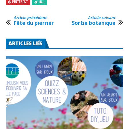
PINTEREST
MAIL
Article précédent
Article suivant
Fête du pierrier
Sortie botanique
ARTICLES LIÉS