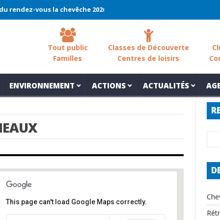
ndez-vous la chevêche 2026 !
La chevêche – samedi 7 mars – Les
Tout public
Classes de Découverte
Cl
Familles
Centres de loisirs
Co
ENVIRONNEMENT
ACTIONS
ACTUALITÉS
AG
R
NEAUX
D
Che
This page can't load Google Maps correctly.
Rét