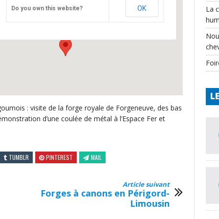
CPIE
OK
La 
Do you own this website?
Château - Varaignes
hum
Événements
Nou
che
Foir
L
umois : visite de la forge royale de Forgeneuve, des bas
monstration d’une coulée de métal à l’Espace Fer et
TUMBLR
PINTEREST
MAIL
Article suivant
Forges à canons en Périgord-
Limousin