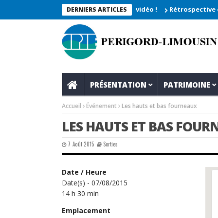
he 2026_Les moments enregistrés en vidéo !
Rétrospective du re
DERNIERS ARTICLES
PRÉSENTATION
PATRIMOINE
Accueil
Événement
Les hauts et bas fourneaux
LES HAUTS ET BAS FOUR
7 Août 2015
Sorties
Date / Heure
Date(s) - 07/08/2015
14 h 30 min
Emplacement