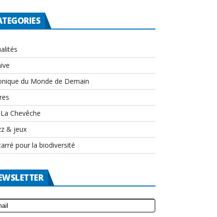
ATEGORIES
alités
ive
onique du Monde de Demain
res
-La Chevêche
zz & jeux
arré pour la biodiversité
EWSLETTER