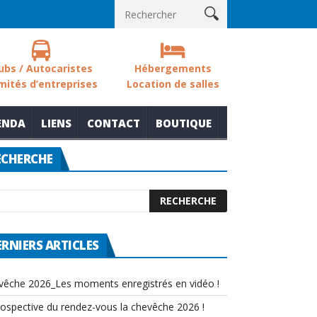
 sols des zones humides
Nouvelle thématique pour le rendez-vou
ubs / Autocaristes
Hébergements
mités d’entreprises
Location de salles
ENDA
LIENS
CONTACT
BOUTIQUE
ECHERCHE
ERNIERS ARTICLES
vêche 2026_Les moments enregistrés en vidéo !
rospective du rendez-vous la chevêche 2026 !