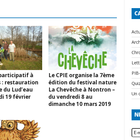
C
Actu
Arch
Chr
Lett
PIB
articipatif à
Le CPIE organise la 7ème
 : restauration
édition du festival nature
Qui
e du Lud’eau
La Chevêche à Nontron –
Un c
i 19 février
du vendredi 8 au
dimanche 10 mars 2019
N