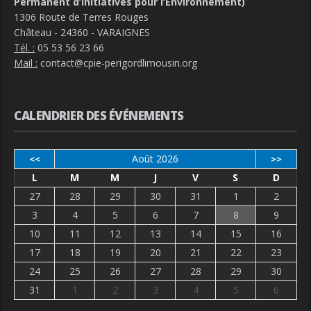
Permanent d’Initiatives pour l’Environnement)
1306 Route de Terres Rouges
Château - 24360 - VARAIGNES
Tél. :
05 53 56 23 66
Mail :
contact@cpie-perigordlimousin.org
CALENDRIER DES ÉVÉNEMENTS
Août 2026
<<
>>
L
M
M
J
V
S
D
27
28
29
30
31
1
2
3
4
5
6
7
8
9
10
11
12
13
14
15
16
17
18
19
20
21
22
23
24
25
26
27
28
29
30
31
1
2
3
4
5
6