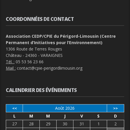
COORDONNÉES DE CONTACT
Association CEDP/CPIE du Périgord-Limousin (Centre
Permanent d’Initiatives pour l’Environnement)
1306 Route de Terres Rouges
Château - 24360 - VARAIGNES
Tél. :
05 53 56 23 66
Mail :
contact@cpie-perigordlimousin.org
CALENDRIER DES ÉVÉNEMENTS
Août 2026
<<
>>
L
M
M
J
V
S
D
27
28
29
30
31
1
2