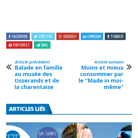
FACEBOOK
TWITTER
GOOGLE+
LINKEDIN
TUMBLR
PINTEREST
MAIL
Article précédent
Article suivant
Balade en famille
Moins et mieux
au musée des
consommer par
tisserands et de
le “Made in moi-
la charentaise
même”
ARTICLES LIÉS