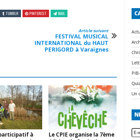
C
TUMBLR
PINTEREST
MAIL
Article suivant
Actu
FESTIVAL MUSICAL
INTERNATIONAL du HAUT
Arch
PERIGORD à Varaignes
Chr
Lett
PIB
Qui
Un c
N
articipatif à
Le CPIE organise la 7ème