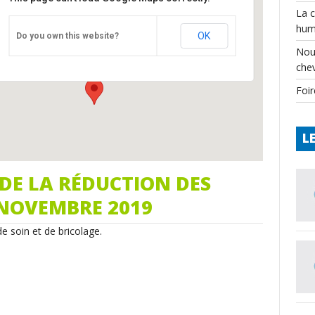
La 
hum
CPIE périgord-limousin
OK
Do you own this website?
château - varaignes
Nou
Événements
che
Foir
L
DE LA RÉDUCTION DES
4 NOVEMBRE 2019
e soin et de bricolage.