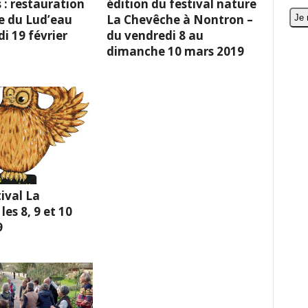
 : restauration
édition du festival nature
e du Lud’eau
La Chevêche à Nontron –
i 19 février
du vendredi 8 au
dimanche 10 mars 2019
ival La
es 8, 9 et 10
9