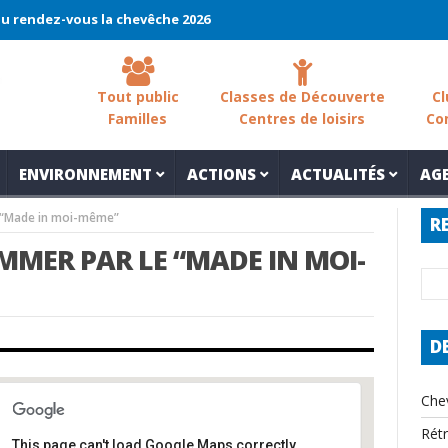
-vous la chevêche 2026 !
La chevêche – samedi 7 mars – Les sols
Tout public
Classes de Découverte
Cl
Familles
Centres de loisirs
Co
ENVIRONNEMENT
ACTIONS
ACTUALITÉS
AG
 “Made in moi-même”
R
MER PAR LE “MADE IN MOI-
D
Che
Rét
This page can't load Google Maps correctly.