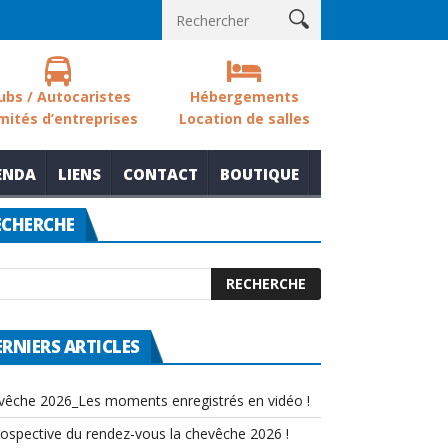
 des zones humides
Nouvelle thématique pour le rendez-vous la
ubs / Autocaristes
Hébergements
mités d’entreprises
Location de salles
ENDA
LIENS
CONTACT
BOUTIQUE
ECHERCHE
ERNIERS ARTICLES
vêche 2026_Les moments enregistrés en vidéo !
rospective du rendez-vous la chevêche 2026 !