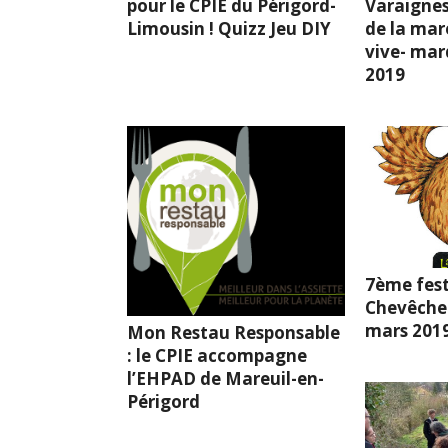
pour le CPIE du Périgord-
Varaignes
Limousin ! Quizz Jeu DIY
de la mar
vive- mard
2019
7ème fest
Chevêche l
mars 201
Mon Restau Responsable
: le CPIE accompagne
l’EHPAD de Mareuil-en-
Périgord