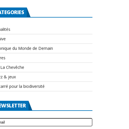
ATEGORIES
alités
ive
onique du Monde de Demain
res
-La Chevêche
zz & jeux
arré pour la biodiversité
EWSLETTER