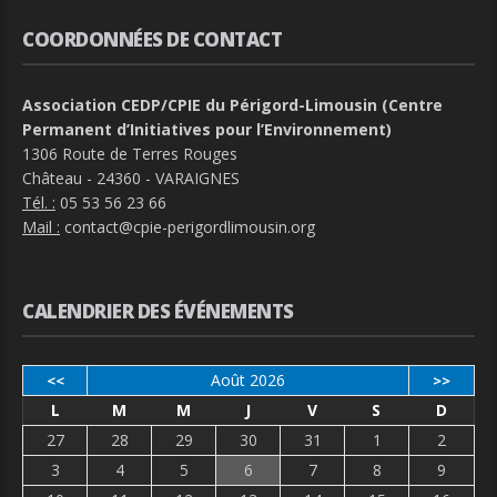
COORDONNÉES DE CONTACT
Association CEDP/CPIE du Périgord-Limousin (Centre
Permanent d’Initiatives pour l’Environnement)
1306 Route de Terres Rouges
Château - 24360 - VARAIGNES
Tél. :
05 53 56 23 66
Mail :
contact@cpie-perigordlimousin.org
CALENDRIER DES ÉVÉNEMENTS
Août 2026
<<
>>
L
M
M
J
V
S
D
27
28
29
30
31
1
2
3
4
5
6
7
8
9