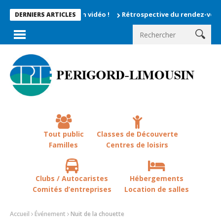
ts enregistrés en vidéo !
Rétrospective du rendez-vous la chev
DERNIERS ARTICLES
Tout public
Classes de Découverte
Familles
Centres de loisirs
Clubs / Autocaristes
Hébergements
Comités d’entreprises
Location de salles
Accueil
Événement
Nuit de la chouette