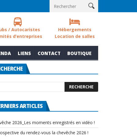
 sols des zones humides
Nouvelle thématique pour le rendez-vo
ubs / Autocaristes
Hébergements
mités d’entreprises
Location de salles
ENDA
LIENS
CONTACT
BOUTIQUE
ECHERCHE
ERNIERS ARTICLES
vêche 2026_Les moments enregistrés en vidéo !
rospective du rendez-vous la chevêche 2026 !