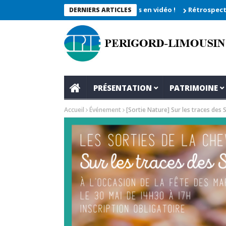
he 2026_Les moments enregistrés en vidéo !
Rétrospective du r
DERNIERS ARTICLES
PRÉSENTATION
PATRIMOINE
Accueil
Événement
[Sortie Nature] Sur les traces des