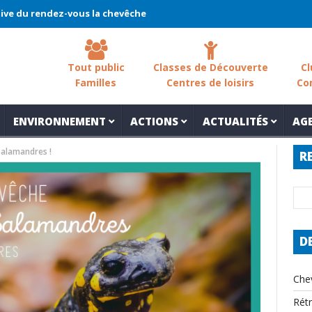
endez-vous la chevêche 2026 !
La chevêche – samedi 7 mars – Les
Tout public
Classes de Découverte
Cl
Familles
Centres de loisirs
Co
ENVIRONNEMENT
ACTIONS
ACTUALITÉS
AG
 Salamandres !
R
D
Che
Rét