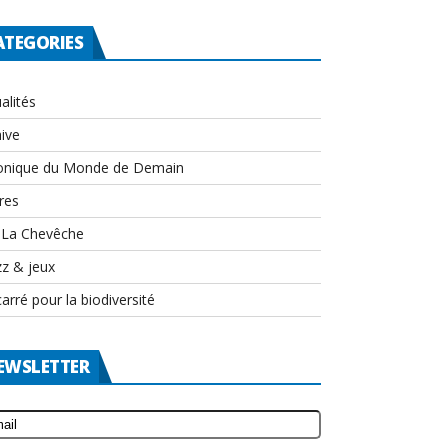
ATEGORIES
alités
ive
onique du Monde de Demain
res
-La Chevêche
zz & jeux
arré pour la biodiversité
EWSLETTER