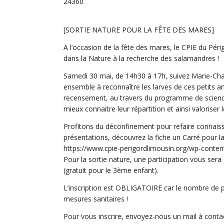
24360
[SORTIE NATURE POUR LA FÊTE DES MARES]
A l’occasion de la fête des mares, le CPIE du Péri
dans la Nature à la recherche des salamandres !
Samedi 30 mai, de 14h30 à 17h, suivez Marie-Cha
ensemble à reconnaître les larves de ces petits a
recensement, au travers du programme de science 
mieux connaitre leur répartition et ainsi valoriser
Profitons du déconfinement pour refaire connai
présentations, découvrez la fiche un Carré pour la
https://www.cpie-perigordlimousin.org/wp-conte
Pour la sortie nature, une participation vous sera
(gratuit pour le 3ème enfant).
L’inscription est OBLIGATOIRE car le nombre de par
mesures sanitaires !
Pour vous inscrire, envoyez-nous un mail à cont