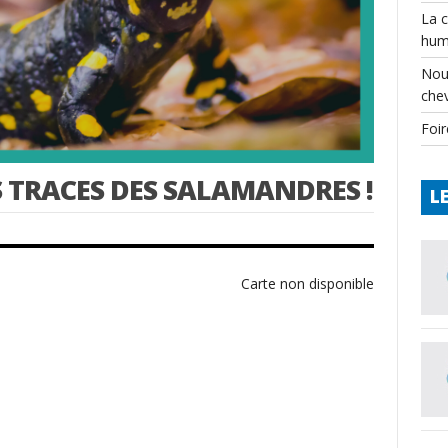
La 
hum
Nou
che
Foir
S TRACES DES SALAMANDRES !
L
Carte non disponible