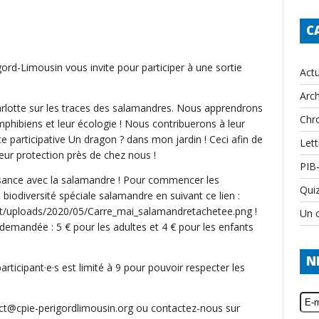
C
gord-Limousin vous invite pour participer à une sortie
Actu
Arch
rlotte sur les traces des salamandres. Nous apprendrons
Chr
mphibiens et leur écologie ! Nous contribuerons à leur
participative Un dragon ? dans mon jardin ! Ceci afin de
Lett
 leur protection près de chez nous !
PIB
ssance avec la salamandre ! Pour commencer les
Qui
 biodiversité spéciale salamandre en suivant ce lien :
nt/uploads/2020/05/Carre_mai_salamandretachetee.png !
Un c
 demandée : 5 € pour les adultes et 4 € pour les enfants
N
ticipant·e·s est limité à 9 pour pouvoir respecter les
act@cpie-perigordlimousin.org ou contactez-nous sur