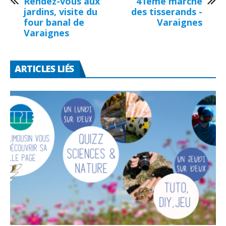
Rendez-vous aux
41ème marché
jardins, visite du
des tisserands -
four banal de
Varaignes
Varaignes
ARTICLES LIÉS