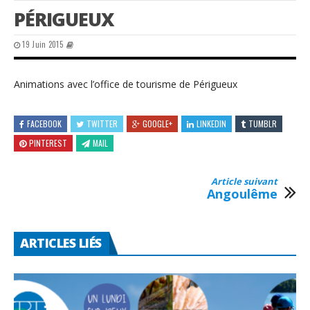
PÉRIGUEUX
19 Juin 2015
Animations avec l’office de tourisme de Périgueux
FACEBOOK
TWITTER
GOOGLE+
LINKEDIN
TUMBLR
PINTEREST
MAIL
Article suivant
Angoulême
ARTICLES LIÉS