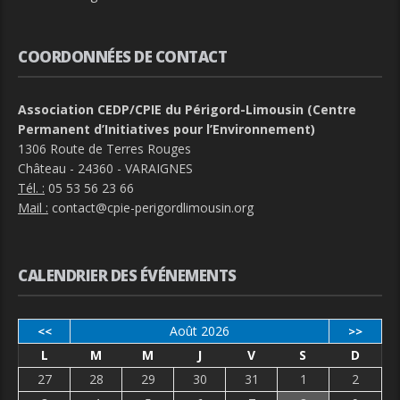
COORDONNÉES DE CONTACT
Association CEDP/CPIE du Périgord-Limousin (Centre
Permanent d’Initiatives pour l’Environnement)
1306 Route de Terres Rouges
Château - 24360 - VARAIGNES
Tél. :
05 53 56 23 66
Mail :
contact@cpie-perigordlimousin.org
CALENDRIER DES ÉVÉNEMENTS
Août 2026
<<
>>
L
M
M
J
V
S
D
27
28
29
30
31
1
2