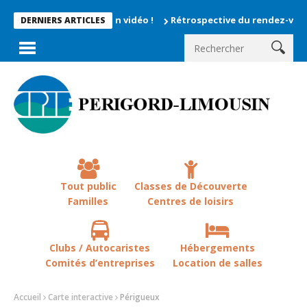
ts enregistrés en vidéo !
Rétrospective du rendez-vous la chev
DERNIERS ARTICLES
Tout public
Classes de Découverte
Familles
Centres de loisirs
Clubs / Autocaristes
Hébergements
Comités d’entreprises
Location de salles
Accueil
Carte interactive
Périgueux