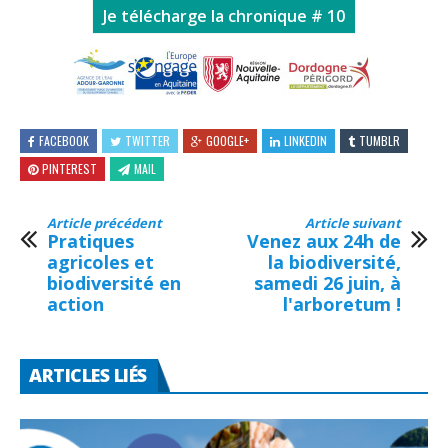
Je télécharge la chronique # 10
FACEBOOK
TWITTER
GOOGLE+
LINKEDIN
TUMBLR
PINTEREST
MAIL
Article précédent
Article suivant
Pratiques
Venez aux 24h de
agricoles et
la biodiversité,
biodiversité en
samedi 26 juin, à
action
l'arboretum !
ARTICLES LIÉS