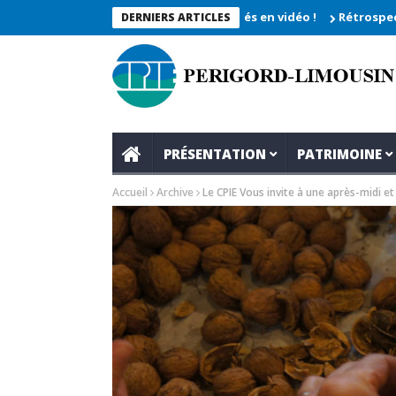
êche 2026_Les moments enregistrés en vidéo !
Rétrospective du 
DERNIERS ARTICLES
PRÉSENTATION
PATRIMOINE
Accueil
Archive
Le CPIE Vous invite à une après-midi e