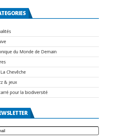
ATEGORIES
alités
ive
onique du Monde de Demain
res
-La Chevêche
zz & jeux
arré pour la biodiversité
EWSLETTER