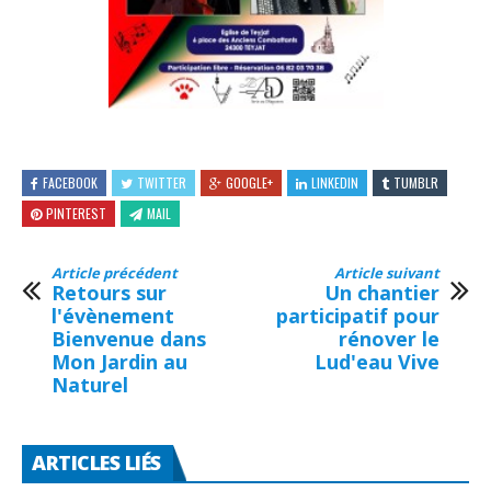
FACEBOOK
TWITTER
GOOGLE+
LINKEDIN
TUMBLR
PINTEREST
MAIL
Article précédent
Article suivant
Retours sur
Un chantier
l'évènement
participatif pour
Bienvenue dans
rénover le
Mon Jardin au
Lud'eau Vive
Naturel
ARTICLES LIÉS