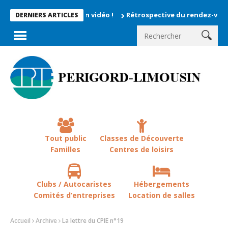
ts enregistrés en vidéo !
Rétrospective du rendez-vous la chev
DERNIERS ARTICLES
Tout public
Classes de Découverte
Familles
Centres de loisirs
Clubs / Autocaristes
Hébergements
Comités d’entreprises
Location de salles
Accueil
Archive
La lettre du CPIE n°19