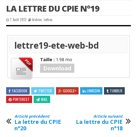
LA LETTRE DU CPIE N°19
7 Août 2012
Archive
,
Lettres
lettre19-ete-web-bd
Taille :
1.98 mo
Download
PDF
FACEBOOK
TWITTER
GOOGLE+
LINKEDIN
TUMBLR
PINTEREST
MAIL
Article précédent
Article suivant
La lettre du CPIE
La lettre du CPIE
n°20
n°18