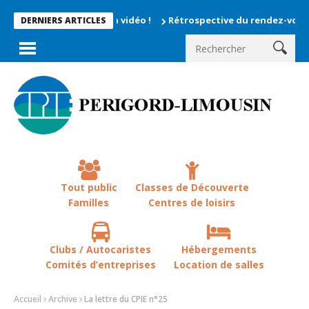
ts enregistrés en vidéo !
Rétrospective du rendez-vous la chev
DERNIERS ARTICLES
Tout public
Classes de Découverte
Familles
Centres de loisirs
Clubs / Autocaristes
Hébergements
Comités d’entreprises
Location de salles
Accueil
Archive
La lettre du CPIE n°25