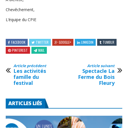
Chevêchement,
L’équipe du CPIE
FACEBOOK
TWITTER
GOOGLE+
LINKEDIN
TUMBLR
PINTEREST
MAIL
Article précédent
Article suivant
Les activités
Spectacle La
famille du
Ferme du Bois
festival
Fleury
ARTICLES LIÉS