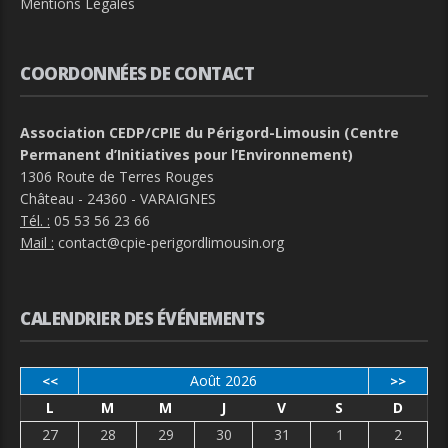
Mentions Légales
COORDONNÉES DE CONTACT
Association CEDP/CPIE du Périgord-Limousin (Centre
Permanent d’Initiatives pour l’Environnement)
1306 Route de Terres Rouges
Château - 24360 - VARAIGNES
Tél. :
05 53 56 23 66
Mail :
contact@cpie-perigordlimousin.org
CALENDRIER DES ÉVÉNEMENTS
Août 2026
<<
>>
L
M
M
J
V
S
D
27
28
29
30
31
1
2