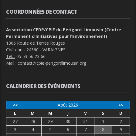
COORDONNÉES DE CONTACT
Association CEDP/CPIE du Périgord-Limousin (Centre
Permanent d’Initiatives pour l’Environnement)
1306 Route de Terres Rouges
Château - 24360 - VARAIGNES
Tél. :
05 53 56 23 66
Mail :
contact@cpie-perigordlimousin.org
CALENDRIER DES ÉVÉNEMENTS
Août 2026
<<
>>
L
M
M
J
V
S
D
27
28
29
30
31
1
2
3
4
5
6
7
8
9