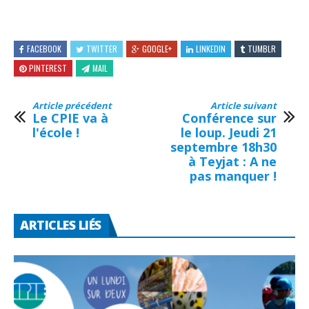
FACEBOOK
TWITTER
GOOGLE+
LINKEDIN
TUMBLR
PINTEREST
MAIL
Article précédent
Article suivant
Le CPIE va à
Conférence sur
l'école !
le loup. Jeudi 21
septembre 18h30
à Teyjat : A ne
pas manquer !
ARTICLES LIÉS