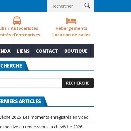
s sols des zones humides
Nouvelle thématique pour le rendez-v
ubs / Autocaristes
Hébergements
mités d’entreprises
Location de salles
ENDA
LIENS
CONTACT
BOUTIQUE
ECHERCHE
ERNIERS ARTICLES
vêche 2026_Les moments enregistrés en vidéo !
rospective du rendez-vous la chevêche 2026 !