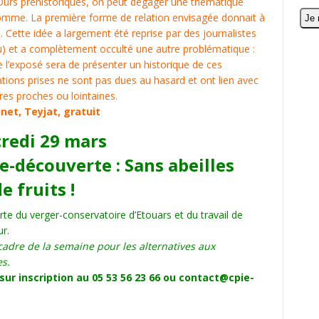
 Ours préhistoriques, on peut dégager une thématique
’Homme.
La première forme de relation envisagée donnait à
. Cette idée a largement été reprise par des journalistes
u) et a complètement occulté une autre problématique :
e l’exposé sera de présenter un historique de ces
tions prises ne sont pas dues au hasard et ont lien avec
res proches ou lointaines.
et, Teyjat, gratuit
credi 29 mars
ie-découverte : Sans abeilles
e fruits !
te du verger-conservatoire d’Etouars et du travail de
ur.
cadre de la semaine pour les alternatives aux
es.
 sur inscription au 05 53 56 23 66 ou contact@cpie-