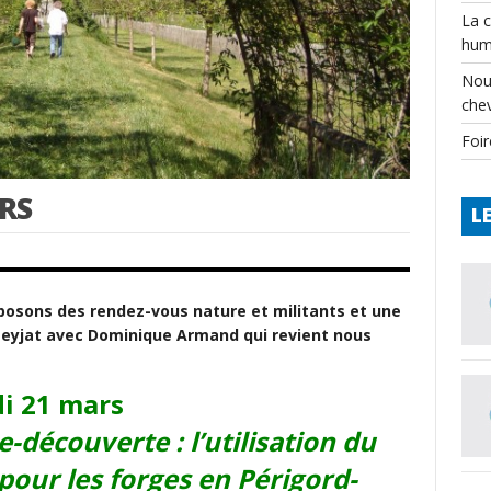
La 
hum
Nou
che
Foir
RS
L
oposons des rendez-vous nature et militants et une
Teyjat avec Dominique Armand qui revient nous
i 21 mars
e-découverte : l’utilisation du
 pour les forges en Périgord-