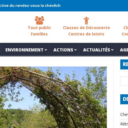
rendez-vous la chevêche 2026 !
La chevêche – samedi 7 mars – Le
Tout public
Classes de Découverte
Cl
Familles
Centres de loisirs
Co
ENVIRONNEMENT
ACTIONS
ACTUALITÉS
AG
R
D
Che
Rét