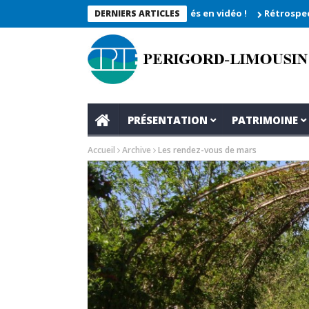
che 2026_Les moments enregistrés en vidéo !
Rétrospective du 
DERNIERS ARTICLES
PRÉSENTATION
PATRIMOINE
Accueil
Archive
Les rendez-vous de mars