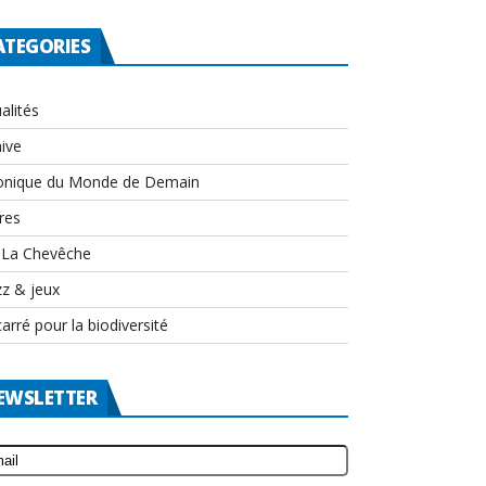
ATEGORIES
alités
ive
onique du Monde de Demain
res
-La Chevêche
zz & jeux
arré pour la biodiversité
EWSLETTER