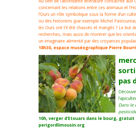
Au sein de l’abondante littérature consacrée aux
concernant les relations entre ces animaux et l
l’Ours un rôle symbolique sous la forme d’un culte
ou des historiens (par exemple Michel Pastourea
les Ours ont t’il été chassés et mangés ?
Le but d
recherches, mais aussi de montrer que les orienta
un imaginaire alimenté par des croyances populai
18h30, espace muséographique Pierre Bourrin
me
r
sort
pas d
Découver
l’apiculte
Dans le 
pesticid
10h, verger d’Etouars dans le bourg, gratuit
perigordlimousin.org