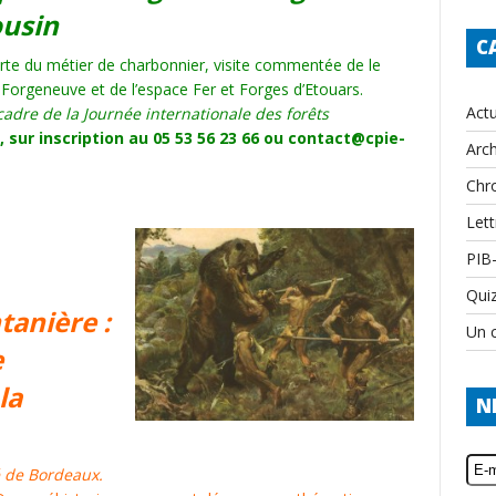
usin
C
te du métier de charbonnier, visite commentée de le
 Forgeneuve et de l’espace Fer et Forges d’Etouars.
Actu
cadre de la Journée internationale des forêts
, sur inscription au 05 53 56 23 66 ou contact@cpie-
Arch
Chr
Lett
PIB
Qui
tanière :
Un c
e
la
N
é de Bordeaux.