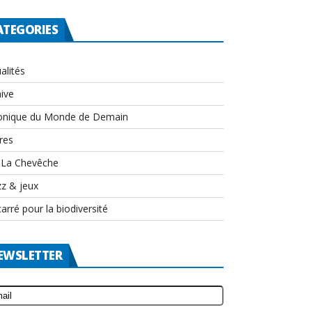
ATEGORIES
alités
ive
onique du Monde de Demain
res
-La Chevêche
zz & jeux
arré pour la biodiversité
EWSLETTER