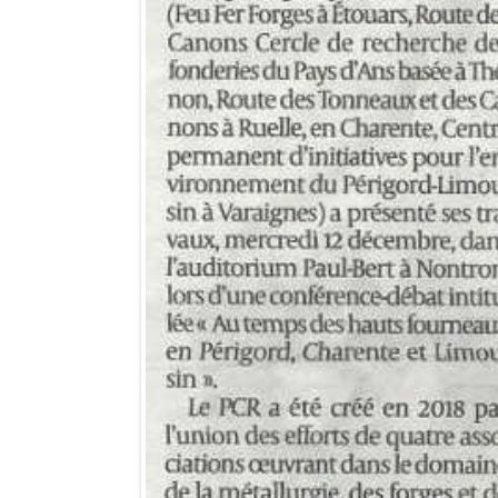
FACEBOOK
TWITTER
GOOGLE+
LINKEDIN
Article précédent
Le CPIE organise la 7ème