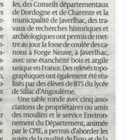
TUMBLR
PINTEREST
MAIL
Article suivant
Les inscriptions au label «