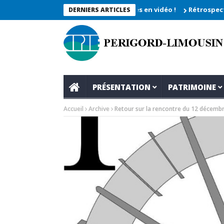
 2026_Les moments enregistrés en vidéo !
Rétrospective du rend
DERNIERS ARTICLES
PRÉSENTATION
PATRIMOINE
Accueil
Archive
Retour sur la rencontre du 12 décembr