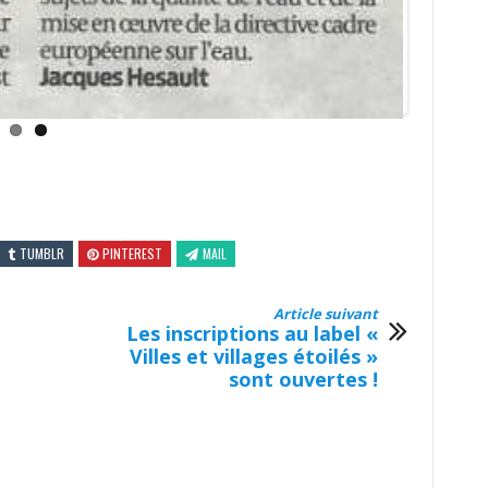
Villes et villages étoilés »
sont ouvertes !
articipatif à
Le CPIE organise la 7ème
 : restauration
édition du festival nature
e du Lud’eau
La Chevêche à Nontron –
i 19 février
du vendredi 8 au
dimanche 10 mars 2019