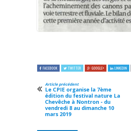
édition du festival nature La
Chevêche à Nontron - du
vendredi 8 au dimanche 10
mars 2019
ARTICLES LIÉS
Nouvelle page facebook
Chantier p
pour le CPIE du Périgord-
Varaignes
Limousin ! Quizz Jeu DIY
de la mar
vive- mard
2019