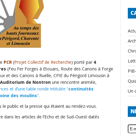
C
Actu
Arch
Chr
Lett
le
PCR
(
Projet Collectif de Recherche
) porté par
4
res
(Feu Fer Forges à Etouars, Route des Canons à Forge
PIB
ux et des Canons à Ruelle, CPIE du Périgord Limousin à
Qui
Auditorium de Nontron
une rencontre animée,
ces et d’une table ronde intitulée “
continuités
Un c
oine des moulins
“
.
le public et la presse qui étaient au rendez-vous.
N
e dans les articles de l’Echo et de Sud-Ouest datés