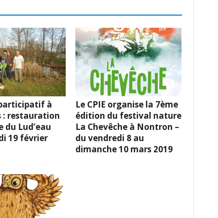
ival La
es 8, 9 et 10
9