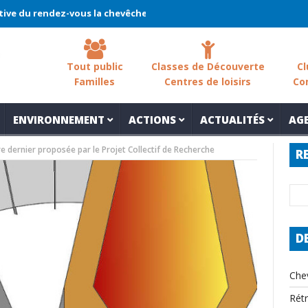
ez-vous la chevêche 2026 !
La chevêche – samedi 7 mars – Les s
Tout public
Classes de Découverte
Cl
Familles
Centres de loisirs
Co
ENVIRONNEMENT
ACTIONS
ACTUALITÉS
AG
e dernier proposée par le Projet Collectif de Recherche
R
D
Che
Rét