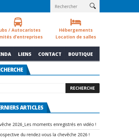
ols des zones humides
Nouvelle thématique pour le rendez-vous 
ubs / Autocaristes
Hébergements
mités d’entreprises
Location de salles
ENDA
LIENS
CONTACT
BOUTIQUE
ECHERCHE
ERNIERS ARTICLES
vêche 2026_Les moments enregistrés en vidéo !
rospective du rendez-vous la chevêche 2026 !