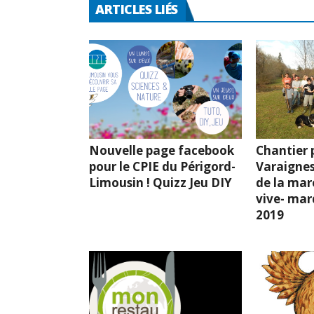
7ème fest
Chevêche l
mars 201
Mon Restau Responsable
: le CPIE accompagne
l’EHPAD de Mareuil-en-
Périgord