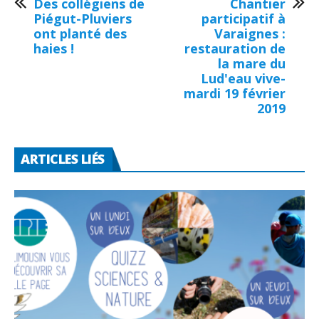
Des collégiens de
Chantier
Piégut-Pluviers
participatif à
ont planté des
Varaignes :
haies !
restauration de
la mare du
Lud'eau vive-
mardi 19 février
2019
ARTICLES LIÉS