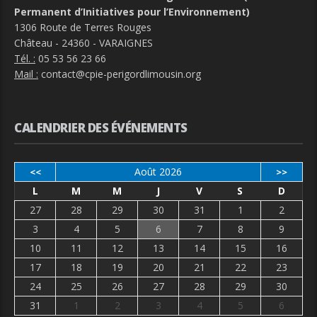
Permanent d’Initiatives pour l’Environnement)
1306 Route de Terres Rouges
Château - 24360 - VARAIGNES
Tél. :
05 53 56 23 66
Mail :
contact@cpie-perigordlimousin.org
CALENDRIER DES ÉVÉNEMENTS
Août 2026
<<
>>
L
M
M
J
V
S
D
27
28
29
30
31
1
2
3
4
5
6
7
8
9
10
11
12
13
14
15
16
17
18
19
20
21
22
23
24
25
26
27
28
29
30
31
1
2
3
4
5
6