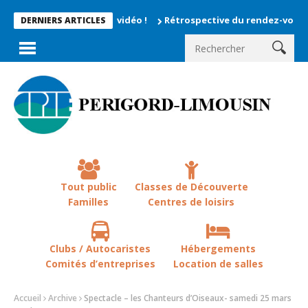
 enregistrés en vidéo !
Rétrospective du rendez-vous la chevêc
DERNIERS ARTICLES
Tout public
Classes de Découverte
Familles
Centres de loisirs
Clubs / Autocaristes
Hébergements
Comités d’entreprises
Location de salles
Accueil
Archive
Spectacle – les Chanteurs d’Oiseaux- samedi 25 mars