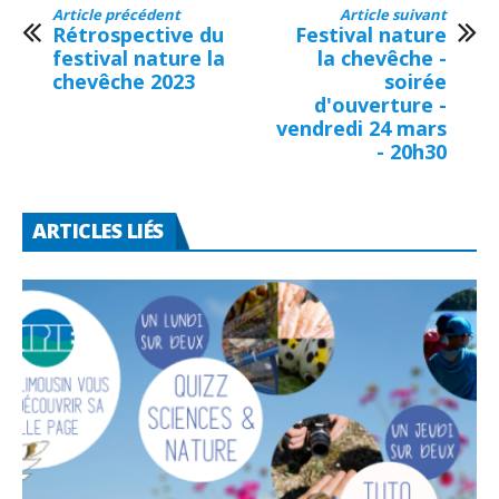
Article précédent
Article suivant
Rétrospective du
Festival nature
festival nature la
la chevêche -
chevêche 2023
soirée
d'ouverture -
vendredi 24 mars
- 20h30
ARTICLES LIÉS