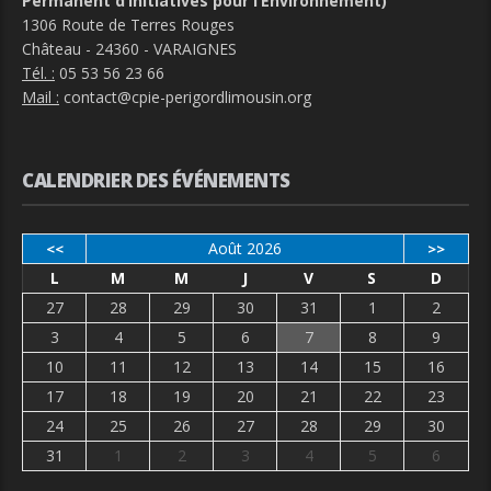
Permanent d’Initiatives pour l’Environnement)
1306 Route de Terres Rouges
Château - 24360 - VARAIGNES
Tél. :
05 53 56 23 66
Mail :
contact@cpie-perigordlimousin.org
CALENDRIER DES ÉVÉNEMENTS
Août 2026
<<
>>
L
M
M
J
V
S
D
27
28
29
30
31
1
2
3
4
5
6
7
8
9
10
11
12
13
14
15
16
17
18
19
20
21
22
23
24
25
26
27
28
29
30
31
1
2
3
4
5
6