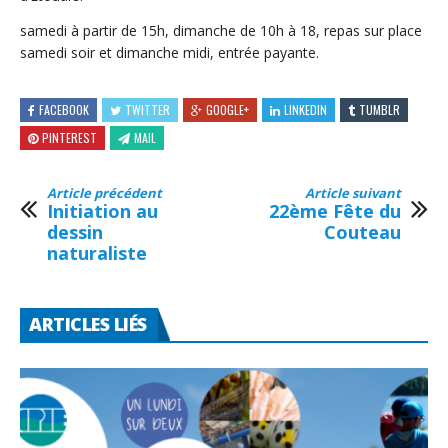
samedi à partir de 15h, dimanche de 10h à 18, repas sur place
samedi soir et dimanche midi, entrée payante.
FACEBOOK
TWITTER
GOOGLE+
LINKEDIN
TUMBLR
PINTEREST
MAIL
Article précédent
Article suivant
Initiation au
22ème Fête du
dessin
Couteau
naturaliste
ARTICLES LIÉS