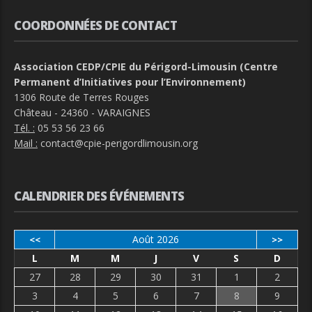
COORDONNÉES DE CONTACT
Association CEDP/CPIE du Périgord-Limousin (Centre
Permanent d’Initiatives pour l’Environnement)
1306 Route de Terres Rouges
Château - 24360 - VARAIGNES
Tél. :
05 53 56 23 66
Mail :
contact@cpie-perigordlimousin.org
CALENDRIER DES ÉVÉNEMENTS
Août 2026
<<
>>
L
M
M
J
V
S
D
27
28
29
30
31
1
2
3
4
5
6
7
8
9