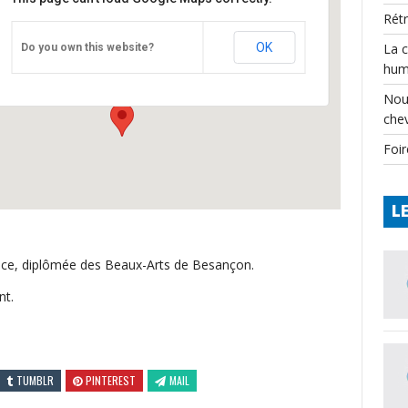
Rét
CPIE périgord-limousin
OK
La 
Do you own this website?
château - varaignes
hum
Événements
Nou
che
Foir
L
atrice, diplômée des Beaux-Arts de Besançon.
nt.
TUMBLR
PINTEREST
MAIL