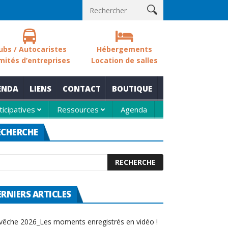
 sols des zones humides
Nouvelle thématique pour le rendez-vou
ubs / Autocaristes
Hébergements
mités d’entreprises
Location de salles
ENDA
LIENS
CONTACT
BOUTIQUE
ticipatives
Ressources
Agenda
ECHERCHE
ERNIERS ARTICLES
vêche 2026_Les moments enregistrés en vidéo !