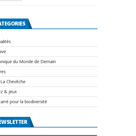
ATEGORIES
alités
ive
onique du Monde de Demain
res
-La Chevêche
zz & jeux
arré pour la biodiversité
EWSLETTER