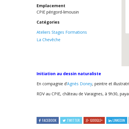
Emplacement
CPIE périgord-limousin
Catégories
Ateliers Stages Formations
La Chevêche
Initiation au dessin naturaliste
En compagnie d’
Agnès Doney
, peintre et illustr
RDV au CPIE, château de Varaignes, à 9h30, paya
FACEBOOK
TWITTER
GOOGLE+
LINKEDIN