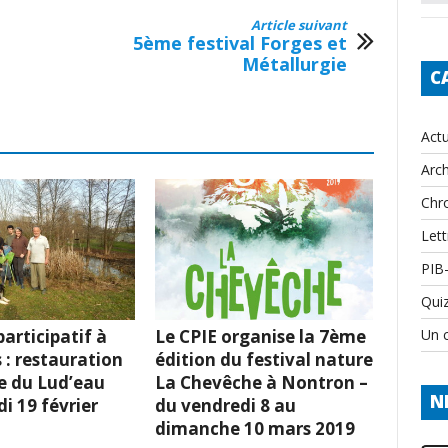
Article suivant
5ème festival Forges et
Métallurgie
C
Actu
Arch
Chr
Lett
PIB
Qui
Un c
articipatif à
Le CPIE organise la 7ème
 : restauration
édition du festival nature
e du Lud’eau
La Chevêche à Nontron –
N
i 19 février
du vendredi 8 au
dimanche 10 mars 2019