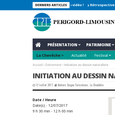
he 2026_Les moments enregistrés en vidéo !
Rétrospective du re
DERNIERS ARTICLES
PRÉSENTATION
PATRIMOINE
La Chevêche >
Actualité
Festival
Accueil
Événement
Initiation au dessin naturaliste
INITIATION AU DESSIN 
12 Juillet 2017
Ateliers Stages Formations
,
La Chevêche
Date / Heure
Date(s) - 12/07/2017
9 h 30 min - 12 h 00 min