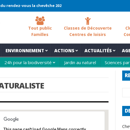
ndez-vous la chevêche 2026 !
La chevêche – samedi 7 mars – Les
Tout public
Classes de Découverte
Cl
Familles
Centres de loisirs
Co
ENVIRONNEMENT
ACTIONS
ACTUALITÉS
AG
24h pour la biodiversité
Jardin au naturel
Sciences par
R
NATURALISTE
D
Che
This page can't load Google Maps correctly.