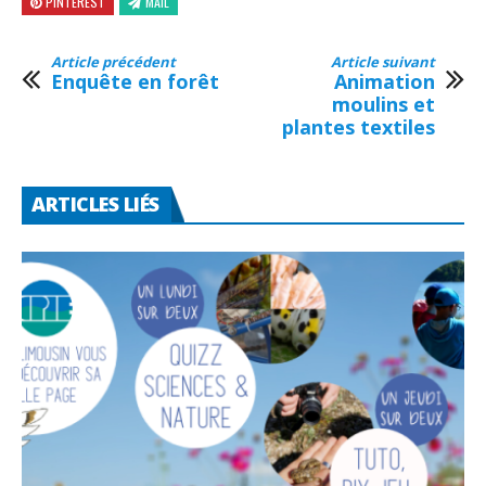
PINTEREST
MAIL
Article précédent
Article suivant
Enquête en forêt
Animation
moulins et
plantes textiles
ARTICLES LIÉS