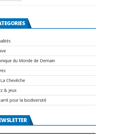
ATEGORIES
alités
ive
onique du Monde de Demain
res
-La Chevêche
zz & jeux
arré pour la biodiversité
EWSLETTER