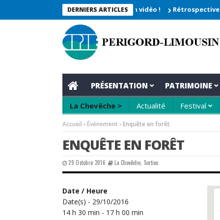
he 2026_Les moments enregistrés en vidéo !
Rétrospective du re
DERNIERS ARTICLES
PRÉSENTATION
PATRIMOINE
La Chevêche >
Actualité
Festival
Accueil
Événement
Enquête en forêt
ENQUÊTE EN FORÊT
29 Octobre 2016
La Chevêche
,
Sorties
Date / Heure
Date(s) - 29/10/2016
14 h 30 min - 17 h 00 min