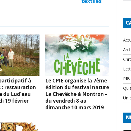
textiles
C
Actu
Arch
Chr
Lett
PIB
articipatif à
Le CPIE organise la 7ème
 : restauration
édition du festival nature
Qui
e du Lud’eau
La Chevêche à Nontron –
Un c
i 19 février
du vendredi 8 au
dimanche 10 mars 2019
N