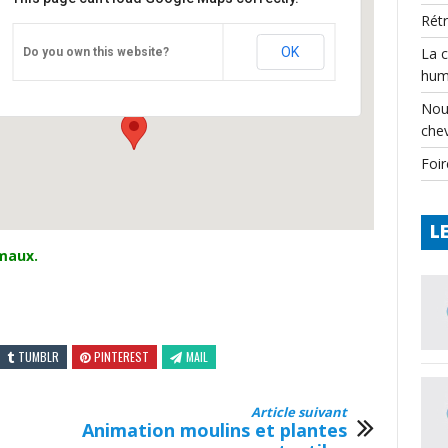
Rét
CPIE
OK
La 
Do you own this website?
Château - Varaignes
hum
Événements
Nou
che
Foir
L
imaux.
TUMBLR
PINTEREST
MAIL
Article suivant
Animation moulins et plantes