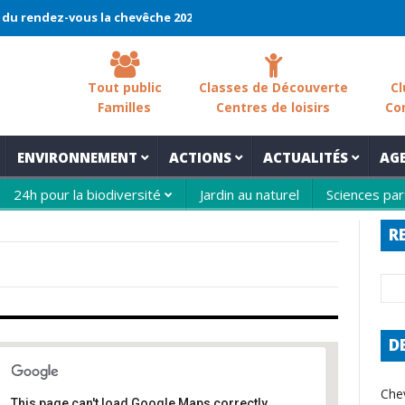
ndez-vous la chevêche 2026 !
La chevêche – samedi 7 mars – Les
Tout public
Classes de Découverte
Cl
Familles
Centres de loisirs
Co
ENVIRONNEMENT
ACTIONS
ACTUALITÉS
AG
24h pour la biodiversité
Jardin au naturel
Sciences par
R
D
Che
This page can't load Google Maps correctly.