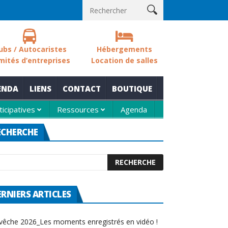
 sols des zones humides
Nouvelle thématique pour le rendez-vou
ubs / Autocaristes
Hébergements
mités d’entreprises
Location de salles
ENDA
LIENS
CONTACT
BOUTIQUE
ticipatives
Ressources
Agenda
ECHERCHE
ERNIERS ARTICLES
vêche 2026_Les moments enregistrés en vidéo !